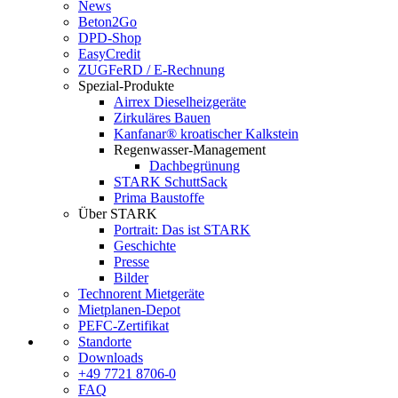
News
Beton2Go
DPD-Shop
EasyCredit
ZUGFeRD / E-Rechnung
Spezial-Produkte
Airrex Dieselheizgeräte
Zirkuläres Bauen
Kanfanar® kroatischer Kalkstein
Regenwasser-Management
Dachbegrünung
STARK SchuttSack
Prima Baustoffe
Über STARK
Portrait: Das ist STARK
Geschichte
Presse
Bilder
Technorent Mietgeräte
Mietplanen-Depot
PEFC-Zertifikat
Standorte
Downloads
+49 7721 8706-0
FAQ