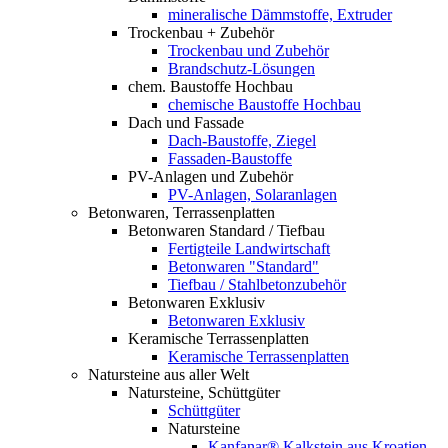
mineralische Dämmstoffe, Extruder
Trockenbau + Zubehör
Trockenbau und Zubehör
Brandschutz-Lösungen
chem. Baustoffe Hochbau
chemische Baustoffe Hochbau
Dach und Fassade
Dach-Baustoffe, Ziegel
Fassaden-Baustoffe
PV-Anlagen und Zubehör
PV-Anlagen, Solaranlagen
Betonwaren, Terrassenplatten
Betonwaren Standard / Tiefbau
Fertigteile Landwirtschaft
Betonwaren "Standard"
Tiefbau / Stahlbetonzubehör
Betonwaren Exklusiv
Betonwaren Exklusiv
Keramische Terrassenplatten
Keramische Terrassenplatten
Natursteine aus aller Welt
Natursteine, Schüttgüter
Schüttgüter
Natursteine
Kanfanar® Kalkstein aus Kroatien