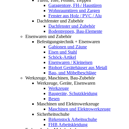
Türen, Tore, Fenster, Treppen
Garagentore, FH-/ Haustüren
Wohnraumtüren und Zargen
Fenster aus Holz / PVC / Alu
Dachfenster und Zubehör
Dachfenster und Zubehör
Bodentreppen, Bau-Elemente
Eisenwaren und Zubehör
Befestigungstechnik + Eisenwaren
Gabionen und Zäune
Eisen und Stahl
Schöck-Artikel
Eisenwaren / Kleineisen
Biohort Gerätehäuser aus Metall
Bau- und Möbelbeschläge
Werkzeuge, Maschinen, Bau-Zubehör
Werkzeuge, Geräte, Eisenwaren
Werkzeuge
Baugeräte, Schutzkleidung
Besen
Maschinen und Elektrowerkzeuge
Maschinen und Elektrowerkzeuge
Sicherheitsschuhe
Birkenstock Arbeitsschuhe
FHB Arbeitskleidung