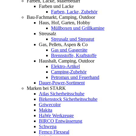
Farben, Lacke, Malerbedarf
Farben und Lacke
Farben, Lacke, Zubehör
Bau-Fachmarkt, Camping, Outdoor
Haus, Hof, Garten, Hobby
Müllboxen und Grillkamine
Streusalz
Streusalz und Streugut
Gas, Pellets, Aspen & Co
Gas und Gasgeräte
Brennstoffe, Kraftstoffe
Haushalt, Camping, Outdoor
Elektro-Artikel
Camping-Zubehör
Petromax und Feuerhand
Dauer-Power-Sortiment
Marken bei STARK
Atlas Sicherheitsschuhe
Birkenstock Sicherheitsschuhe
Griwecolor
Makita
HaWe Werkzeuge
BIRCO Entwässerung
Schwepa
Fernco Flexseal