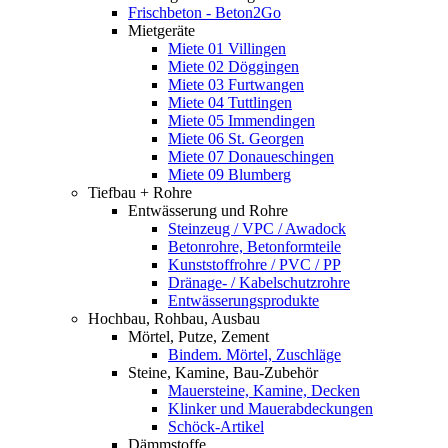
Frischbeton - Beton2Go
Mietgeräte
Miete 01 Villingen
Miete 02 Döggingen
Miete 03 Furtwangen
Miete 04 Tuttlingen
Miete 05 Immendingen
Miete 06 St. Georgen
Miete 07 Donaueschingen
Miete 09 Blumberg
Tiefbau + Rohre
Entwässerung und Rohre
Steinzeug / VPC / Awadock
Betonrohre, Betonformteile
Kunststoffrohre / PVC / PP
Dränage- / Kabelschutzrohre
Entwässerungsprodukte
Hochbau, Rohbau, Ausbau
Mörtel, Putze, Zement
Bindem. Mörtel, Zuschläge
Steine, Kamine, Bau-Zubehör
Mauersteine, Kamine, Decken
Klinker und Mauerabdeckungen
Schöck-Artikel
Dämmstoffe