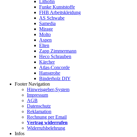
Lithofin
Funke Kunststoffe
FHB Arbeitskleidung
AS Schwabe
Samedia
Mirage
Molto
Aspen
Elten
Zapp Zimmermann
Heco Schrauben
Kärcher
Atlas-Concorde
Hansgrohe
Binderholz DIY
Footer Navigation
Hinweisgeber-System
Impressum
AGB
Datenschutz
Reklamation
Rechnung per Email
Vertrag widerrufen
Widerrufsbelehrung
Infos