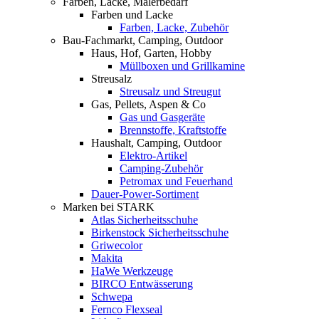
Farben, Lacke, Malerbedarf
Farben und Lacke
Farben, Lacke, Zubehör
Bau-Fachmarkt, Camping, Outdoor
Haus, Hof, Garten, Hobby
Müllboxen und Grillkamine
Streusalz
Streusalz und Streugut
Gas, Pellets, Aspen & Co
Gas und Gasgeräte
Brennstoffe, Kraftstoffe
Haushalt, Camping, Outdoor
Elektro-Artikel
Camping-Zubehör
Petromax und Feuerhand
Dauer-Power-Sortiment
Marken bei STARK
Atlas Sicherheitsschuhe
Birkenstock Sicherheitsschuhe
Griwecolor
Makita
HaWe Werkzeuge
BIRCO Entwässerung
Schwepa
Fernco Flexseal