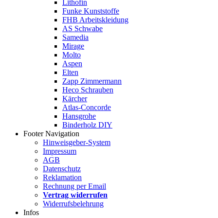
Lithofin
Funke Kunststoffe
FHB Arbeitskleidung
AS Schwabe
Samedia
Mirage
Molto
Aspen
Elten
Zapp Zimmermann
Heco Schrauben
Kärcher
Atlas-Concorde
Hansgrohe
Binderholz DIY
Footer Navigation
Hinweisgeber-System
Impressum
AGB
Datenschutz
Reklamation
Rechnung per Email
Vertrag widerrufen
Widerrufsbelehrung
Infos