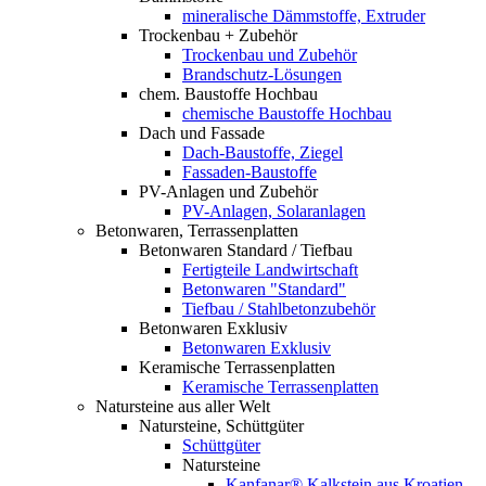
mineralische Dämmstoffe, Extruder
Trockenbau + Zubehör
Trockenbau und Zubehör
Brandschutz-Lösungen
chem. Baustoffe Hochbau
chemische Baustoffe Hochbau
Dach und Fassade
Dach-Baustoffe, Ziegel
Fassaden-Baustoffe
PV-Anlagen und Zubehör
PV-Anlagen, Solaranlagen
Betonwaren, Terrassenplatten
Betonwaren Standard / Tiefbau
Fertigteile Landwirtschaft
Betonwaren "Standard"
Tiefbau / Stahlbetonzubehör
Betonwaren Exklusiv
Betonwaren Exklusiv
Keramische Terrassenplatten
Keramische Terrassenplatten
Natursteine aus aller Welt
Natursteine, Schüttgüter
Schüttgüter
Natursteine
Kanfanar® Kalkstein aus Kroatien