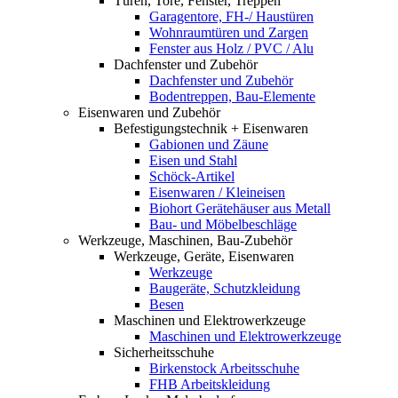
Türen, Tore, Fenster, Treppen
Garagentore, FH-/ Haustüren
Wohnraumtüren und Zargen
Fenster aus Holz / PVC / Alu
Dachfenster und Zubehör
Dachfenster und Zubehör
Bodentreppen, Bau-Elemente
Eisenwaren und Zubehör
Befestigungstechnik + Eisenwaren
Gabionen und Zäune
Eisen und Stahl
Schöck-Artikel
Eisenwaren / Kleineisen
Biohort Gerätehäuser aus Metall
Bau- und Möbelbeschläge
Werkzeuge, Maschinen, Bau-Zubehör
Werkzeuge, Geräte, Eisenwaren
Werkzeuge
Baugeräte, Schutzkleidung
Besen
Maschinen und Elektrowerkzeuge
Maschinen und Elektrowerkzeuge
Sicherheitsschuhe
Birkenstock Arbeitsschuhe
FHB Arbeitskleidung