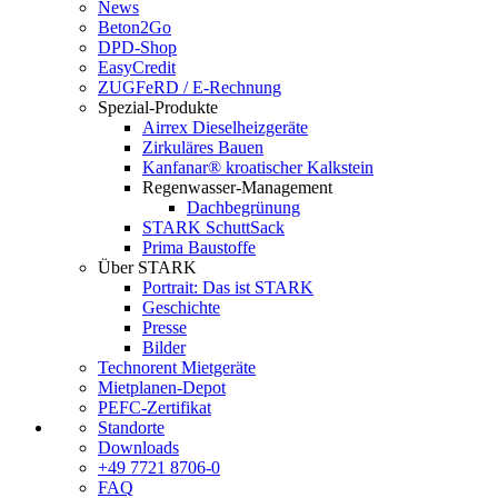
News
Beton2Go
DPD-Shop
EasyCredit
ZUGFeRD / E-Rechnung
Spezial-Produkte
Airrex Dieselheizgeräte
Zirkuläres Bauen
Kanfanar® kroatischer Kalkstein
Regenwasser-Management
Dachbegrünung
STARK SchuttSack
Prima Baustoffe
Über STARK
Portrait: Das ist STARK
Geschichte
Presse
Bilder
Technorent Mietgeräte
Mietplanen-Depot
PEFC-Zertifikat
Standorte
Downloads
+49 7721 8706-0
FAQ