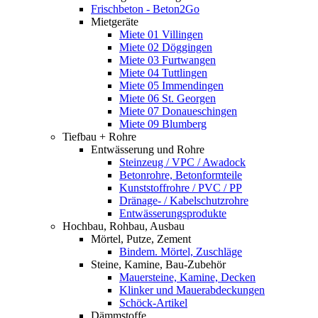
Frischbeton - Beton2Go
Mietgeräte
Miete 01 Villingen
Miete 02 Döggingen
Miete 03 Furtwangen
Miete 04 Tuttlingen
Miete 05 Immendingen
Miete 06 St. Georgen
Miete 07 Donaueschingen
Miete 09 Blumberg
Tiefbau + Rohre
Entwässerung und Rohre
Steinzeug / VPC / Awadock
Betonrohre, Betonformteile
Kunststoffrohre / PVC / PP
Dränage- / Kabelschutzrohre
Entwässerungsprodukte
Hochbau, Rohbau, Ausbau
Mörtel, Putze, Zement
Bindem. Mörtel, Zuschläge
Steine, Kamine, Bau-Zubehör
Mauersteine, Kamine, Decken
Klinker und Mauerabdeckungen
Schöck-Artikel
Dämmstoffe