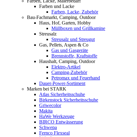
Farben, Lacke, Malerbedarf
Farben und Lacke
Farben, Lacke, Zubehör
Bau-Fachmarkt, Camping, Outdoor
Haus, Hof, Garten, Hobby
Müllboxen und Grillkamine
Streusalz
Streusalz und Streugut
Gas, Pellets, Aspen & Co
Gas und Gasgeräte
Brennstoffe, Kraftstoffe
Haushalt, Camping, Outdoor
Elektro-Artikel
Camping-Zubehör
Petromax und Feuerhand
Dauer-Power-Sortiment
Marken bei STARK
Atlas Sicherheitsschuhe
Birkenstock Sicherheitsschuhe
Griwecolor
Makita
HaWe Werkzeuge
BIRCO Entwässerung
Schwepa
Fernco Flexseal