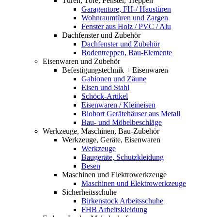
Türen, Tore, Fenster, Treppen
Garagentore, FH-/ Haustüren
Wohnraumtüren und Zargen
Fenster aus Holz / PVC / Alu
Dachfenster und Zubehör
Dachfenster und Zubehör
Bodentreppen, Bau-Elemente
Eisenwaren und Zubehör
Befestigungstechnik + Eisenwaren
Gabionen und Zäune
Eisen und Stahl
Schöck-Artikel
Eisenwaren / Kleineisen
Biohort Gerätehäuser aus Metall
Bau- und Möbelbeschläge
Werkzeuge, Maschinen, Bau-Zubehör
Werkzeuge, Geräte, Eisenwaren
Werkzeuge
Baugeräte, Schutzkleidung
Besen
Maschinen und Elektrowerkzeuge
Maschinen und Elektrowerkzeuge
Sicherheitsschuhe
Birkenstock Arbeitsschuhe
FHB Arbeitskleidung