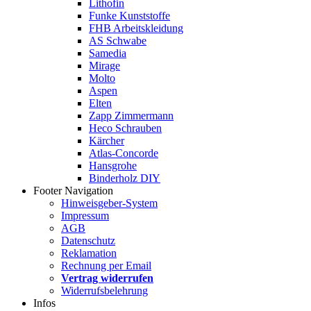
Lithofin
Funke Kunststoffe
FHB Arbeitskleidung
AS Schwabe
Samedia
Mirage
Molto
Aspen
Elten
Zapp Zimmermann
Heco Schrauben
Kärcher
Atlas-Concorde
Hansgrohe
Binderholz DIY
Footer Navigation
Hinweisgeber-System
Impressum
AGB
Datenschutz
Reklamation
Rechnung per Email
Vertrag widerrufen
Widerrufsbelehrung
Infos