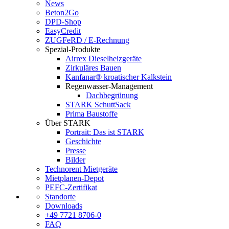
News
Beton2Go
DPD-Shop
EasyCredit
ZUGFeRD / E-Rechnung
Spezial-Produkte
Airrex Dieselheizgeräte
Zirkuläres Bauen
Kanfanar® kroatischer Kalkstein
Regenwasser-Management
Dachbegrünung
STARK SchuttSack
Prima Baustoffe
Über STARK
Portrait: Das ist STARK
Geschichte
Presse
Bilder
Technorent Mietgeräte
Mietplanen-Depot
PEFC-Zertifikat
Standorte
Downloads
+49 7721 8706-0
FAQ