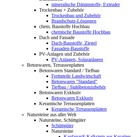
mineralische Dämmstoffe, Extruder
Trockenbau + Zubehör
Trockenbau und Zubehör
Brandschutz-Lösungen
chem. Baustoffe Hochbau
chemische Baustoffe Hochbau
Dach und Fassade
Dach-Baustoffe, Ziegel
Fassaden-Baustoffe
PV-Anlagen und Zubehör
PV-Anlagen, Solaranlagen
Betonwaren, Terrassenplatten
Betonwaren Standard / Tiefbau
Fertigteile Landwirtschaft
Betonwaren "Standard"
Tiefbau / Stahlbetonzubehör
Betonwaren Exklusiv
Betonwaren Exklusiv
Keramische Terrassenplatten
Keramische Terrassenplatten
Natursteine aus aller Welt
Natursteine, Schüttgüter
Schüttgüter
Natursteine
Kanfanar® Kalkstein aus Kroatien