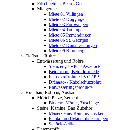
Frischbeton - Beton2Go
Mietgeräte
Miete 01 Villingen
Miete 02 Döggingen
Miete 03 Furtwangen
Miete 04 Tuttlingen
Miete 05 Immendingen
Miete 06 St. Georgen
Miete 07 Donaueschingen
Miete 09 Blumberg
Tiefbau + Rohre
Entwässerung und Rohre
Steinzeug / VPC / Awadock
Betonrohre, Betonformteile
Kunststoffrohre / PVC / PP
Dränage- / Kabelschutzrohre
Entwässerungsprodukte
Hochbau, Rohbau, Ausbau
Mörtel, Putze, Zement
Bindem. Mörtel, Zuschläge
Steine, Kamine, Bau-Zubehör
Mauersteine, Kamine, Decken
Klinker und Mauerabdeckungen
Schöck-Artikel
Dämmstoffe