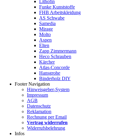
Lithofin
Funke Kunststoffe
FHB Arbeitskleidung
AS Schwabe
Samedia
Mirage
Molto
Aspen
Elten
Zapp Zimmermann
Heco Schrauben
Kärcher
Atlas-Concorde
Hansgrohe
Binderholz DIY
Footer Navigation
Hinweisgeber-System
Impressum
AGB
Datenschutz
Reklamation
Rechnung per Email
Vertrag widerrufen
Widerrufsbelehrung
Infos