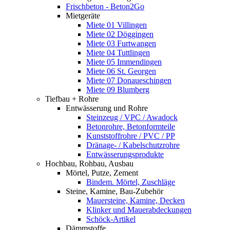
Frischbeton - Beton2Go
Mietgeräte
Miete 01 Villingen
Miete 02 Döggingen
Miete 03 Furtwangen
Miete 04 Tuttlingen
Miete 05 Immendingen
Miete 06 St. Georgen
Miete 07 Donaueschingen
Miete 09 Blumberg
Tiefbau + Rohre
Entwässerung und Rohre
Steinzeug / VPC / Awadock
Betonrohre, Betonformteile
Kunststoffrohre / PVC / PP
Dränage- / Kabelschutzrohre
Entwässerungsprodukte
Hochbau, Rohbau, Ausbau
Mörtel, Putze, Zement
Bindem. Mörtel, Zuschläge
Steine, Kamine, Bau-Zubehör
Mauersteine, Kamine, Decken
Klinker und Mauerabdeckungen
Schöck-Artikel
Dämmstoffe