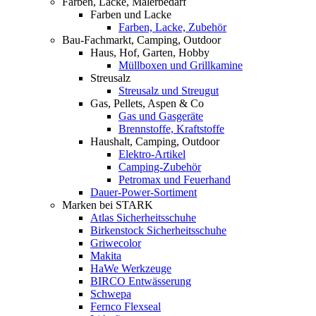
Farben, Lacke, Malerbedarf
Farben und Lacke
Farben, Lacke, Zubehör
Bau-Fachmarkt, Camping, Outdoor
Haus, Hof, Garten, Hobby
Müllboxen und Grillkamine
Streusalz
Streusalz und Streugut
Gas, Pellets, Aspen & Co
Gas und Gasgeräte
Brennstoffe, Kraftstoffe
Haushalt, Camping, Outdoor
Elektro-Artikel
Camping-Zubehör
Petromax und Feuerhand
Dauer-Power-Sortiment
Marken bei STARK
Atlas Sicherheitsschuhe
Birkenstock Sicherheitsschuhe
Griwecolor
Makita
HaWe Werkzeuge
BIRCO Entwässerung
Schwepa
Fernco Flexseal