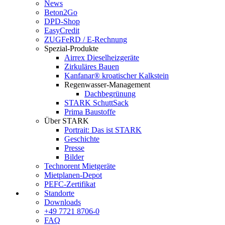
News
Beton2Go
DPD-Shop
EasyCredit
ZUGFeRD / E-Rechnung
Spezial-Produkte
Airrex Dieselheizgeräte
Zirkuläres Bauen
Kanfanar® kroatischer Kalkstein
Regenwasser-Management
Dachbegrünung
STARK SchuttSack
Prima Baustoffe
Über STARK
Portrait: Das ist STARK
Geschichte
Presse
Bilder
Technorent Mietgeräte
Mietplanen-Depot
PEFC-Zertifikat
Standorte
Downloads
+49 7721 8706-0
FAQ