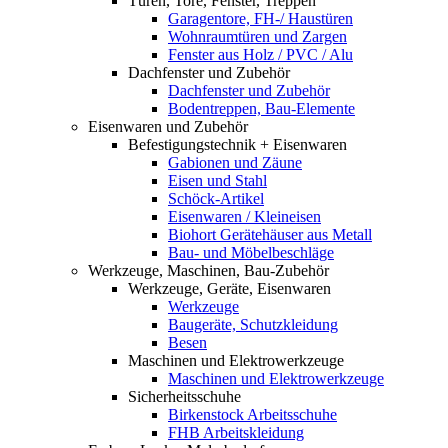
Türen, Tore, Fenster, Treppen
Garagentore, FH-/ Haustüren
Wohnraumtüren und Zargen
Fenster aus Holz / PVC / Alu
Dachfenster und Zubehör
Dachfenster und Zubehör
Bodentreppen, Bau-Elemente
Eisenwaren und Zubehör
Befestigungstechnik + Eisenwaren
Gabionen und Zäune
Eisen und Stahl
Schöck-Artikel
Eisenwaren / Kleineisen
Biohort Gerätehäuser aus Metall
Bau- und Möbelbeschläge
Werkzeuge, Maschinen, Bau-Zubehör
Werkzeuge, Geräte, Eisenwaren
Werkzeuge
Baugeräte, Schutzkleidung
Besen
Maschinen und Elektrowerkzeuge
Maschinen und Elektrowerkzeuge
Sicherheitsschuhe
Birkenstock Arbeitsschuhe
FHB Arbeitskleidung