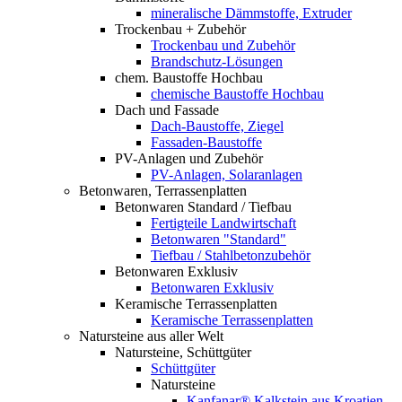
mineralische Dämmstoffe, Extruder
Trockenbau + Zubehör
Trockenbau und Zubehör
Brandschutz-Lösungen
chem. Baustoffe Hochbau
chemische Baustoffe Hochbau
Dach und Fassade
Dach-Baustoffe, Ziegel
Fassaden-Baustoffe
PV-Anlagen und Zubehör
PV-Anlagen, Solaranlagen
Betonwaren, Terrassenplatten
Betonwaren Standard / Tiefbau
Fertigteile Landwirtschaft
Betonwaren "Standard"
Tiefbau / Stahlbetonzubehör
Betonwaren Exklusiv
Betonwaren Exklusiv
Keramische Terrassenplatten
Keramische Terrassenplatten
Natursteine aus aller Welt
Natursteine, Schüttgüter
Schüttgüter
Natursteine
Kanfanar® Kalkstein aus Kroatien