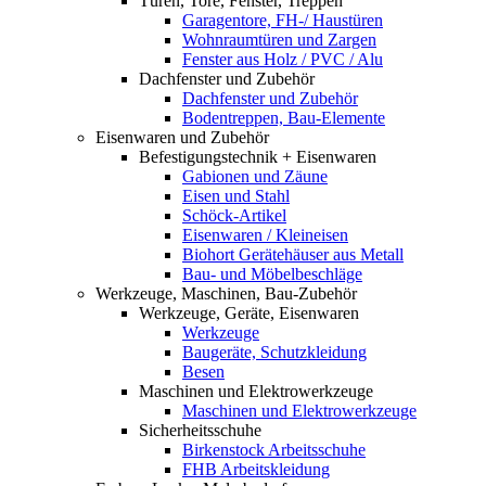
Türen, Tore, Fenster, Treppen
Garagentore, FH-/ Haustüren
Wohnraumtüren und Zargen
Fenster aus Holz / PVC / Alu
Dachfenster und Zubehör
Dachfenster und Zubehör
Bodentreppen, Bau-Elemente
Eisenwaren und Zubehör
Befestigungstechnik + Eisenwaren
Gabionen und Zäune
Eisen und Stahl
Schöck-Artikel
Eisenwaren / Kleineisen
Biohort Gerätehäuser aus Metall
Bau- und Möbelbeschläge
Werkzeuge, Maschinen, Bau-Zubehör
Werkzeuge, Geräte, Eisenwaren
Werkzeuge
Baugeräte, Schutzkleidung
Besen
Maschinen und Elektrowerkzeuge
Maschinen und Elektrowerkzeuge
Sicherheitsschuhe
Birkenstock Arbeitsschuhe
FHB Arbeitskleidung