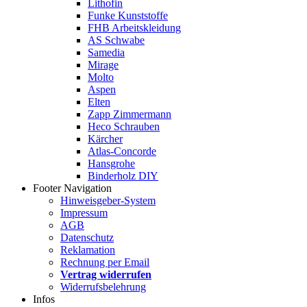
Lithofin
Funke Kunststoffe
FHB Arbeitskleidung
AS Schwabe
Samedia
Mirage
Molto
Aspen
Elten
Zapp Zimmermann
Heco Schrauben
Kärcher
Atlas-Concorde
Hansgrohe
Binderholz DIY
Footer Navigation
Hinweisgeber-System
Impressum
AGB
Datenschutz
Reklamation
Rechnung per Email
Vertrag widerrufen
Widerrufsbelehrung
Infos