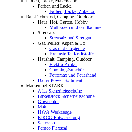
Farben, Lacke, Malerbedarf
Farben und Lacke
Farben, Lacke, Zubehör
Bau-Fachmarkt, Camping, Outdoor
Haus, Hof, Garten, Hobby
Müllboxen und Grillkamine
Streusalz
Streusalz und Streugut
Gas, Pellets, Aspen & Co
Gas und Gasgeräte
Brennstoffe, Kraftstoffe
Haushalt, Camping, Outdoor
Elektro-Artikel
Camping-Zubehör
Petromax und Feuerhand
Dauer-Power-Sortiment
Marken bei STARK
Atlas Sicherheitsschuhe
Birkenstock Sicherheitsschuhe
Griwecolor
Makita
HaWe Werkzeuge
BIRCO Entwässerung
Schwepa
Fernco Flexseal