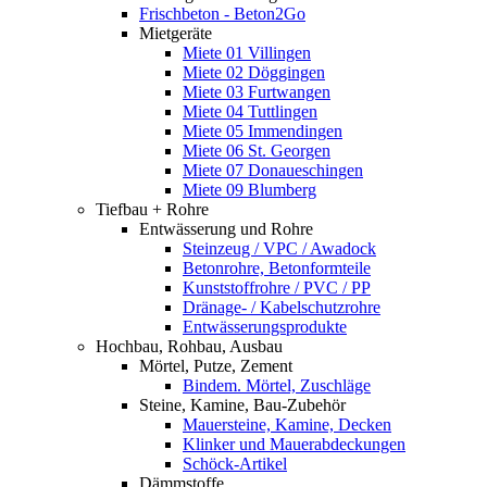
Frischbeton - Beton2Go
Mietgeräte
Miete 01 Villingen
Miete 02 Döggingen
Miete 03 Furtwangen
Miete 04 Tuttlingen
Miete 05 Immendingen
Miete 06 St. Georgen
Miete 07 Donaueschingen
Miete 09 Blumberg
Tiefbau + Rohre
Entwässerung und Rohre
Steinzeug / VPC / Awadock
Betonrohre, Betonformteile
Kunststoffrohre / PVC / PP
Dränage- / Kabelschutzrohre
Entwässerungsprodukte
Hochbau, Rohbau, Ausbau
Mörtel, Putze, Zement
Bindem. Mörtel, Zuschläge
Steine, Kamine, Bau-Zubehör
Mauersteine, Kamine, Decken
Klinker und Mauerabdeckungen
Schöck-Artikel
Dämmstoffe