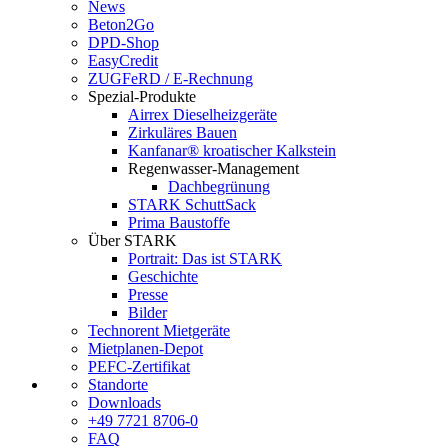
News
Beton2Go
DPD-Shop
EasyCredit
ZUGFeRD / E-Rechnung
Spezial-Produkte
Airrex Dieselheizgeräte
Zirkuläres Bauen
Kanfanar® kroatischer Kalkstein
Regenwasser-Management
Dachbegrünung
STARK SchuttSack
Prima Baustoffe
Über STARK
Portrait: Das ist STARK
Geschichte
Presse
Bilder
Technorent Mietgeräte
Mietplanen-Depot
PEFC-Zertifikat
Standorte
Downloads
+49 7721 8706-0
FAQ