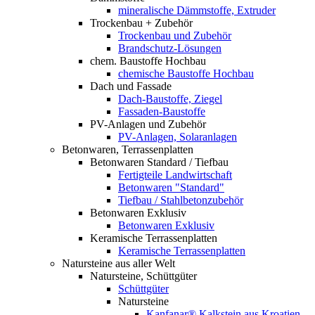
mineralische Dämmstoffe, Extruder
Trockenbau + Zubehör
Trockenbau und Zubehör
Brandschutz-Lösungen
chem. Baustoffe Hochbau
chemische Baustoffe Hochbau
Dach und Fassade
Dach-Baustoffe, Ziegel
Fassaden-Baustoffe
PV-Anlagen und Zubehör
PV-Anlagen, Solaranlagen
Betonwaren, Terrassenplatten
Betonwaren Standard / Tiefbau
Fertigteile Landwirtschaft
Betonwaren "Standard"
Tiefbau / Stahlbetonzubehör
Betonwaren Exklusiv
Betonwaren Exklusiv
Keramische Terrassenplatten
Keramische Terrassenplatten
Natursteine aus aller Welt
Natursteine, Schüttgüter
Schüttgüter
Natursteine
Kanfanar® Kalkstein aus Kroatien