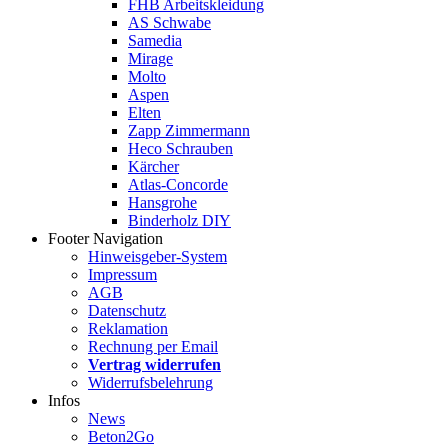
FHB Arbeitskleidung
AS Schwabe
Samedia
Mirage
Molto
Aspen
Elten
Zapp Zimmermann
Heco Schrauben
Kärcher
Atlas-Concorde
Hansgrohe
Binderholz DIY
Footer Navigation
Hinweisgeber-System
Impressum
AGB
Datenschutz
Reklamation
Rechnung per Email
Vertrag widerrufen
Widerrufsbelehrung
Infos
News
Beton2Go