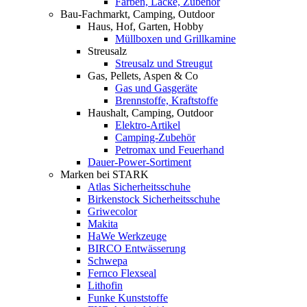
Farben, Lacke, Zubehör
Bau-Fachmarkt, Camping, Outdoor
Haus, Hof, Garten, Hobby
Müllboxen und Grillkamine
Streusalz
Streusalz und Streugut
Gas, Pellets, Aspen & Co
Gas und Gasgeräte
Brennstoffe, Kraftstoffe
Haushalt, Camping, Outdoor
Elektro-Artikel
Camping-Zubehör
Petromax und Feuerhand
Dauer-Power-Sortiment
Marken bei STARK
Atlas Sicherheitsschuhe
Birkenstock Sicherheitsschuhe
Griwecolor
Makita
HaWe Werkzeuge
BIRCO Entwässerung
Schwepa
Fernco Flexseal
Lithofin
Funke Kunststoffe