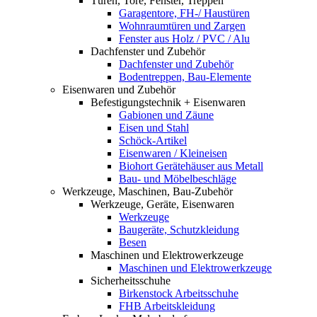
Türen, Tore, Fenster, Treppen
Garagentore, FH-/ Haustüren
Wohnraumtüren und Zargen
Fenster aus Holz / PVC / Alu
Dachfenster und Zubehör
Dachfenster und Zubehör
Bodentreppen, Bau-Elemente
Eisenwaren und Zubehör
Befestigungstechnik + Eisenwaren
Gabionen und Zäune
Eisen und Stahl
Schöck-Artikel
Eisenwaren / Kleineisen
Biohort Gerätehäuser aus Metall
Bau- und Möbelbeschläge
Werkzeuge, Maschinen, Bau-Zubehör
Werkzeuge, Geräte, Eisenwaren
Werkzeuge
Baugeräte, Schutzkleidung
Besen
Maschinen und Elektrowerkzeuge
Maschinen und Elektrowerkzeuge
Sicherheitsschuhe
Birkenstock Arbeitsschuhe
FHB Arbeitskleidung