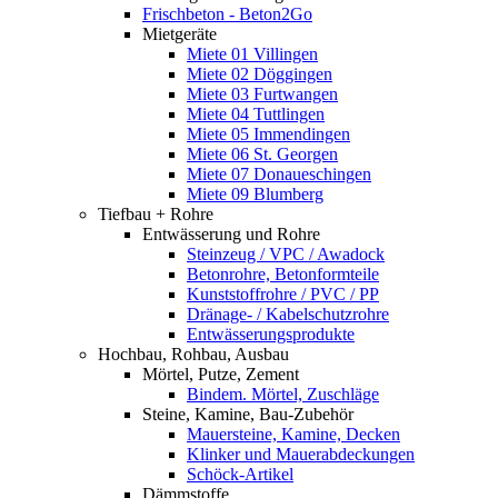
Frischbeton - Beton2Go
Mietgeräte
Miete 01 Villingen
Miete 02 Döggingen
Miete 03 Furtwangen
Miete 04 Tuttlingen
Miete 05 Immendingen
Miete 06 St. Georgen
Miete 07 Donaueschingen
Miete 09 Blumberg
Tiefbau + Rohre
Entwässerung und Rohre
Steinzeug / VPC / Awadock
Betonrohre, Betonformteile
Kunststoffrohre / PVC / PP
Dränage- / Kabelschutzrohre
Entwässerungsprodukte
Hochbau, Rohbau, Ausbau
Mörtel, Putze, Zement
Bindem. Mörtel, Zuschläge
Steine, Kamine, Bau-Zubehör
Mauersteine, Kamine, Decken
Klinker und Mauerabdeckungen
Schöck-Artikel
Dämmstoffe