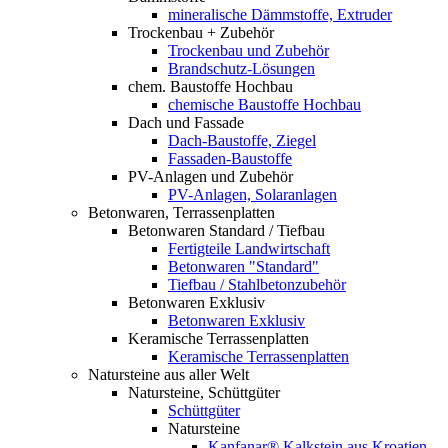
mineralische Dämmstoffe, Extruder
Trockenbau + Zubehör
Trockenbau und Zubehör
Brandschutz-Lösungen
chem. Baustoffe Hochbau
chemische Baustoffe Hochbau
Dach und Fassade
Dach-Baustoffe, Ziegel
Fassaden-Baustoffe
PV-Anlagen und Zubehör
PV-Anlagen, Solaranlagen
Betonwaren, Terrassenplatten
Betonwaren Standard / Tiefbau
Fertigteile Landwirtschaft
Betonwaren "Standard"
Tiefbau / Stahlbetonzubehör
Betonwaren Exklusiv
Betonwaren Exklusiv
Keramische Terrassenplatten
Keramische Terrassenplatten
Natursteine aus aller Welt
Natursteine, Schüttgüter
Schüttgüter
Natursteine
Kanfanar® Kalkstein aus Kroatien