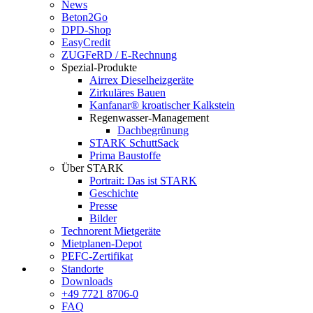
News
Beton2Go
DPD-Shop
EasyCredit
ZUGFeRD / E-Rechnung
Spezial-Produkte
Airrex Dieselheizgeräte
Zirkuläres Bauen
Kanfanar® kroatischer Kalkstein
Regenwasser-Management
Dachbegrünung
STARK SchuttSack
Prima Baustoffe
Über STARK
Portrait: Das ist STARK
Geschichte
Presse
Bilder
Technorent Mietgeräte
Mietplanen-Depot
PEFC-Zertifikat
Standorte
Downloads
+49 7721 8706-0
FAQ