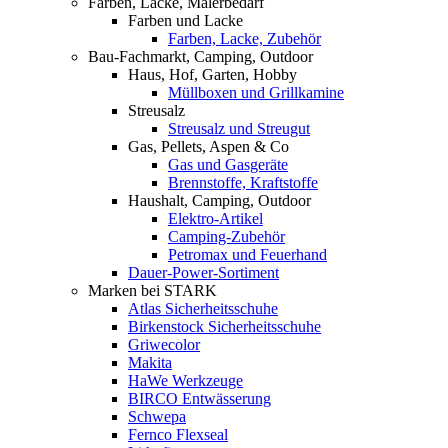
Farben, Lacke, Malerbedarf
Farben und Lacke
Farben, Lacke, Zubehör
Bau-Fachmarkt, Camping, Outdoor
Haus, Hof, Garten, Hobby
Müllboxen und Grillkamine
Streusalz
Streusalz und Streugut
Gas, Pellets, Aspen & Co
Gas und Gasgeräte
Brennstoffe, Kraftstoffe
Haushalt, Camping, Outdoor
Elektro-Artikel
Camping-Zubehör
Petromax und Feuerhand
Dauer-Power-Sortiment
Marken bei STARK
Atlas Sicherheitsschuhe
Birkenstock Sicherheitsschuhe
Griwecolor
Makita
HaWe Werkzeuge
BIRCO Entwässerung
Schwepa
Fernco Flexseal