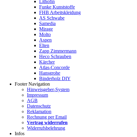
Lithofin
Funke Kunststoffe
FHB Arbeitskleidung
AS Schwabe
Samedia
Mirage
Molto
Aspen
Elten
Zapp Zimmermann
Heco Schrauben
Kärcher
Atlas-Concorde
Hansgrohe
Binderholz DIY
Footer Navigation
Hinweisgeber-System
Impressum
AGB
Datenschutz
Reklamation
Rechnung per Email
Vertrag widerrufen
Widerrufsbelehrung
Infos