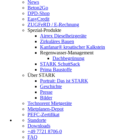
News
Beton2Go
DPD-Shop
EasyCredit
ZUGFeRD / E-Rechnung
Spezial-Produkte
Airrex Dieselheizgeräte
Zirkuläres Bauen
Kanfanar® kroatischer Kalkstein
Regenwasser-Management
Dachbegrünung
STARK SchuttSack
Prima Baustoffe
Über STARK
Portrait: Das ist STARK
Geschichte
Presse
Bilder
Technorent Mietgeräte
Mietplanen-Depot
PEFC-Zertifikat
Standorte
Downloads
+49 7721 8706-0
FAQ