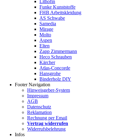
Lithofin
Funke Kunststoffe
FHB Arbeitskleidung
AS Schwabe
Samedia
Mirage
Molto
Aspen
Elten
Zapp Zimmermann
Heco Schrauben
Kärcher
Atlas-Concorde
Hansgrohe
Binderholz DIY
Footer Navigation
Hinweisgeber-System
Impressum
AGB
Datenschutz
Reklamation
Rechnung per Email
Vertrag widerrufen
Widerrufsbelehrung
Infos