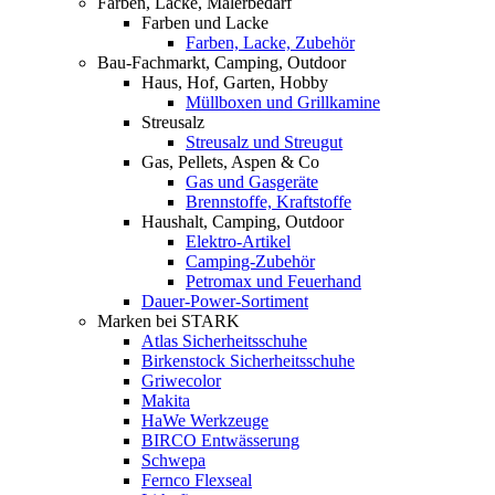
Farben, Lacke, Malerbedarf
Farben und Lacke
Farben, Lacke, Zubehör
Bau-Fachmarkt, Camping, Outdoor
Haus, Hof, Garten, Hobby
Müllboxen und Grillkamine
Streusalz
Streusalz und Streugut
Gas, Pellets, Aspen & Co
Gas und Gasgeräte
Brennstoffe, Kraftstoffe
Haushalt, Camping, Outdoor
Elektro-Artikel
Camping-Zubehör
Petromax und Feuerhand
Dauer-Power-Sortiment
Marken bei STARK
Atlas Sicherheitsschuhe
Birkenstock Sicherheitsschuhe
Griwecolor
Makita
HaWe Werkzeuge
BIRCO Entwässerung
Schwepa
Fernco Flexseal