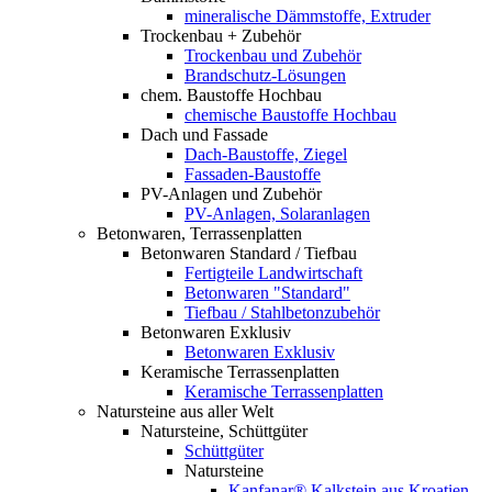
mineralische Dämmstoffe, Extruder
Trockenbau + Zubehör
Trockenbau und Zubehör
Brandschutz-Lösungen
chem. Baustoffe Hochbau
chemische Baustoffe Hochbau
Dach und Fassade
Dach-Baustoffe, Ziegel
Fassaden-Baustoffe
PV-Anlagen und Zubehör
PV-Anlagen, Solaranlagen
Betonwaren, Terrassenplatten
Betonwaren Standard / Tiefbau
Fertigteile Landwirtschaft
Betonwaren "Standard"
Tiefbau / Stahlbetonzubehör
Betonwaren Exklusiv
Betonwaren Exklusiv
Keramische Terrassenplatten
Keramische Terrassenplatten
Natursteine aus aller Welt
Natursteine, Schüttgüter
Schüttgüter
Natursteine
Kanfanar® Kalkstein aus Kroatien