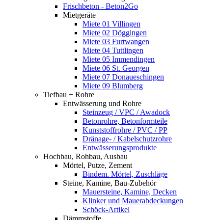
Frischbeton - Beton2Go
Mietgeräte
Miete 01 Villingen
Miete 02 Döggingen
Miete 03 Furtwangen
Miete 04 Tuttlingen
Miete 05 Immendingen
Miete 06 St. Georgen
Miete 07 Donaueschingen
Miete 09 Blumberg
Tiefbau + Rohre
Entwässerung und Rohre
Steinzeug / VPC / Awadock
Betonrohre, Betonformteile
Kunststoffrohre / PVC / PP
Dränage- / Kabelschutzrohre
Entwässerungsprodukte
Hochbau, Rohbau, Ausbau
Mörtel, Putze, Zement
Bindem. Mörtel, Zuschläge
Steine, Kamine, Bau-Zubehör
Mauersteine, Kamine, Decken
Klinker und Mauerabdeckungen
Schöck-Artikel
Dämmstoffe