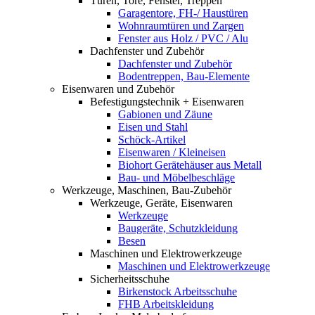
Türen, Tore, Fenster, Treppen
Garagentore, FH-/ Haustüren
Wohnraumtüren und Zargen
Fenster aus Holz / PVC / Alu
Dachfenster und Zubehör
Dachfenster und Zubehör
Bodentreppen, Bau-Elemente
Eisenwaren und Zubehör
Befestigungstechnik + Eisenwaren
Gabionen und Zäune
Eisen und Stahl
Schöck-Artikel
Eisenwaren / Kleineisen
Biohort Gerätehäuser aus Metall
Bau- und Möbelbeschläge
Werkzeuge, Maschinen, Bau-Zubehör
Werkzeuge, Geräte, Eisenwaren
Werkzeuge
Baugeräte, Schutzkleidung
Besen
Maschinen und Elektrowerkzeuge
Maschinen und Elektrowerkzeuge
Sicherheitsschuhe
Birkenstock Arbeitsschuhe
FHB Arbeitskleidung