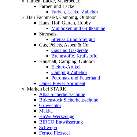
Farben, Lacke, Malerbedarf
Farben und Lacke
Farben, Lacke, Zubehör
Bau-Fachmarkt, Camping, Outdoor
Haus, Hof, Garten, Hobby
Müllboxen und Grillkamine
Streusalz
Streusalz und Streugut
Gas, Pellets, Aspen & Co
Gas und Gasgeräte
Brennstoffe, Kraftstoffe
Haushalt, Camping, Outdoor
Elektro-Artikel
Camping-Zubehör
Petromax und Feuerhand
Dauer-Power-Sortiment
Marken bei STARK
Atlas Sicherheitsschuhe
Birkenstock Sicherheitsschuhe
Griwecolor
Makita
HaWe Werkzeuge
BIRCO Entwässerung
Schwepa
Fernco Flexseal