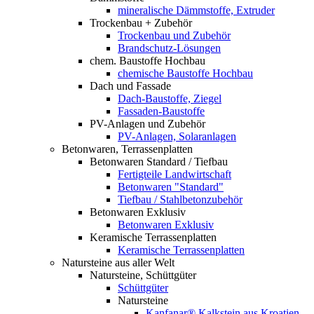
mineralische Dämmstoffe, Extruder
Trockenbau + Zubehör
Trockenbau und Zubehör
Brandschutz-Lösungen
chem. Baustoffe Hochbau
chemische Baustoffe Hochbau
Dach und Fassade
Dach-Baustoffe, Ziegel
Fassaden-Baustoffe
PV-Anlagen und Zubehör
PV-Anlagen, Solaranlagen
Betonwaren, Terrassenplatten
Betonwaren Standard / Tiefbau
Fertigteile Landwirtschaft
Betonwaren "Standard"
Tiefbau / Stahlbetonzubehör
Betonwaren Exklusiv
Betonwaren Exklusiv
Keramische Terrassenplatten
Keramische Terrassenplatten
Natursteine aus aller Welt
Natursteine, Schüttgüter
Schüttgüter
Natursteine
Kanfanar® Kalkstein aus Kroatien