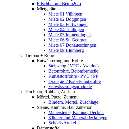
Frischbeton - Beton2Go
Mietgeräte
Miete 01 Villingen
Miete 02 Döggingen
Miete 03 Furtwangen
Miete 04 Tuttlingen
Miete 05 Immendingen
Miete 06 St. Georgen
Miete 07 Donaueschingen
Miete 09 Blumberg
Tiefbau + Rohre
Entwässerung und Rohre
Steinzeug / VPC / Awadock
Betonrohre, Betonformteile
Kunststoffrohre / PVC / PP
Dränage- / Kabelschutzrohre
Entwässerungsprodukte
Hochbau, Rohbau, Ausbau
Mörtel, Putze, Zement
Bindem. Mörtel, Zuschläge
Steine, Kamine, Bau-Zubehör
Mauersteine, Kamine, Decken
Klinker und Mauerabdeckungen
Schöck-Artikel
Dämmstoffe