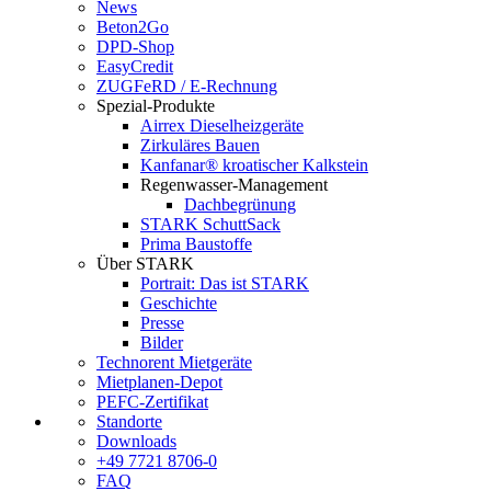
News
Beton2Go
DPD-Shop
EasyCredit
ZUGFeRD / E-Rechnung
Spezial-Produkte
Airrex Dieselheizgeräte
Zirkuläres Bauen
Kanfanar® kroatischer Kalkstein
Regenwasser-Management
Dachbegrünung
STARK SchuttSack
Prima Baustoffe
Über STARK
Portrait: Das ist STARK
Geschichte
Presse
Bilder
Technorent Mietgeräte
Mietplanen-Depot
PEFC-Zertifikat
Standorte
Downloads
+49 7721 8706-0
FAQ