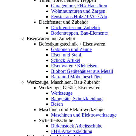
Türen, Tore, Fenster, Treppen
Garagentore, FH-/ Haustüren
Wohnraumtüren und Zargen
Fenster aus Holz / PVC / Alu
Dachfenster und Zubehör
Dachfenster und Zubehör
Bodentreppen, Bau-Elemente
Eisenwaren und Zubehör
Befestigungstechnik + Eisenwaren
Gabionen und Zäune
Eisen und Stahl
Schöck-Artikel
Eisenwaren / Kleineisen
Biohort Gerätehäuser aus Metall
Bau- und Möbelbeschläge
Werkzeuge, Maschinen, Bau-Zubehör
Werkzeuge, Geräte, Eisenwaren
Werkzeuge
Baugeräte, Schutzkleidung
Besen
Maschinen und Elektrowerkzeuge
Maschinen und Elektrowerkzeuge
Sicherheitsschuhe
Birkenstock Arbeitsschuhe
FHB Arbeitskleidung