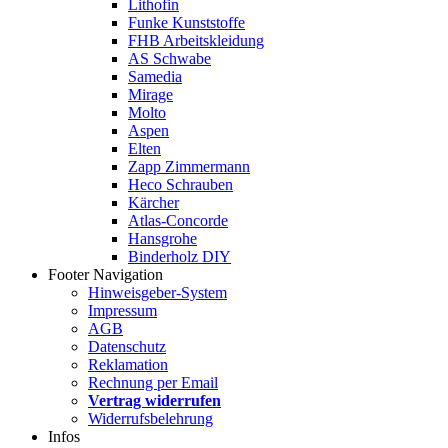
Lithofin
Funke Kunststoffe
FHB Arbeitskleidung
AS Schwabe
Samedia
Mirage
Molto
Aspen
Elten
Zapp Zimmermann
Heco Schrauben
Kärcher
Atlas-Concorde
Hansgrohe
Binderholz DIY
Footer Navigation
Hinweisgeber-System
Impressum
AGB
Datenschutz
Reklamation
Rechnung per Email
Vertrag widerrufen
Widerrufsbelehrung
Infos