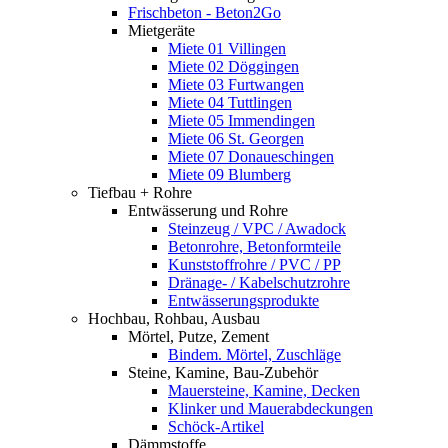
Frischbeton - Beton2Go
Mietgeräte
Miete 01 Villingen
Miete 02 Döggingen
Miete 03 Furtwangen
Miete 04 Tuttlingen
Miete 05 Immendingen
Miete 06 St. Georgen
Miete 07 Donaueschingen
Miete 09 Blumberg
Tiefbau + Rohre
Entwässerung und Rohre
Steinzeug / VPC / Awadock
Betonrohre, Betonformteile
Kunststoffrohre / PVC / PP
Dränage- / Kabelschutzrohre
Entwässerungsprodukte
Hochbau, Rohbau, Ausbau
Mörtel, Putze, Zement
Bindem. Mörtel, Zuschläge
Steine, Kamine, Bau-Zubehör
Mauersteine, Kamine, Decken
Klinker und Mauerabdeckungen
Schöck-Artikel
Dämmstoffe