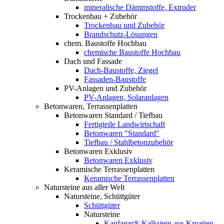
mineralische Dämmstoffe, Extruder
Trockenbau + Zubehör
Trockenbau und Zubehör
Brandschutz-Lösungen
chem. Baustoffe Hochbau
chemische Baustoffe Hochbau
Dach und Fassade
Dach-Baustoffe, Ziegel
Fassaden-Baustoffe
PV-Anlagen und Zubehör
PV-Anlagen, Solaranlagen
Betonwaren, Terrassenplatten
Betonwaren Standard / Tiefbau
Fertigteile Landwirtschaft
Betonwaren "Standard"
Tiefbau / Stahlbetonzubehör
Betonwaren Exklusiv
Betonwaren Exklusiv
Keramische Terrassenplatten
Keramische Terrassenplatten
Natursteine aus aller Welt
Natursteine, Schüttgüter
Schüttgüter
Natursteine
Kanfanar® Kalkstein aus Kroatien