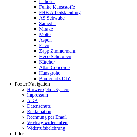
Lithofin
Funke Kunststoffe
FHB Arbeitskleidung
AS Schwabe
Samedia
Mirage
Molto
Aspen
Elten
Zapp Zimmermann
Heco Schrauben
Kärcher
Atlas-Concorde
Hansgrohe
Binderholz DIY
Footer Navigation
Hinweisgeber-System
Impressum
AGB
Datenschutz
Reklamation
Rechnung per Email
Vertrag widerrufen
Widerrufsbelehrung
Infos