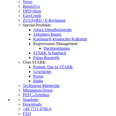
News
Beton2Go
DPD-Shop
EasyCredit
ZUGFeRD / E-Rechnung
Spezial-Produkte
Airrex Dieselheizgeräte
Zirkuläres Bauen
Kanfanar® kroatischer Kalkstein
Regenwasser-Management
Dachbegrünung
STARK SchuttSack
Prima Baustoffe
Über STARK
Portrait: Das ist STARK
Geschichte
Presse
Bilder
Technorent Mietgeräte
Mietplanen-Depot
PEFC-Zertifikat
Standorte
Downloads
+49 7721 8706-0
FAQ