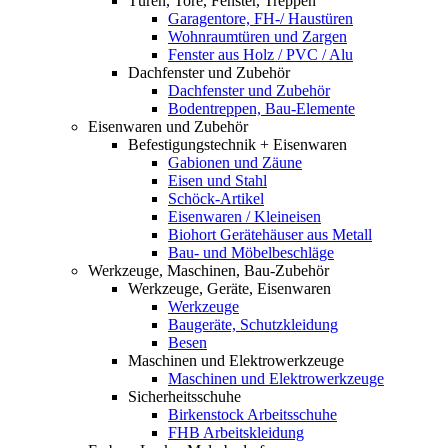
Türen, Tore, Fenster, Treppen
Garagentore, FH-/ Haustüren
Wohnraumtüren und Zargen
Fenster aus Holz / PVC / Alu
Dachfenster und Zubehör
Dachfenster und Zubehör
Bodentreppen, Bau-Elemente
Eisenwaren und Zubehör
Befestigungstechnik + Eisenwaren
Gabionen und Zäune
Eisen und Stahl
Schöck-Artikel
Eisenwaren / Kleineisen
Biohort Gerätehäuser aus Metall
Bau- und Möbelbeschläge
Werkzeuge, Maschinen, Bau-Zubehör
Werkzeuge, Geräte, Eisenwaren
Werkzeuge
Baugeräte, Schutzkleidung
Besen
Maschinen und Elektrowerkzeuge
Maschinen und Elektrowerkzeuge
Sicherheitsschuhe
Birkenstock Arbeitsschuhe
FHB Arbeitskleidung