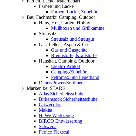
Farben, Lacke, Malerbedarf
Farben und Lacke
Farben, Lacke, Zubehör
Bau-Fachmarkt, Camping, Outdoor
Haus, Hof, Garten, Hobby
Müllboxen und Grillkamine
Streusalz
Streusalz und Streugut
Gas, Pellets, Aspen & Co
Gas und Gasgeräte
Brennstoffe, Kraftstoffe
Haushalt, Camping, Outdoor
Elektro-Artikel
Camping-Zubehör
Petromax und Feuerhand
Dauer-Power-Sortiment
Marken bei STARK
Atlas Sicherheitsschuhe
Birkenstock Sicherheitsschuhe
Griwecolor
Makita
HaWe Werkzeuge
BIRCO Entwässerung
Schwepa
Fernco Flexseal