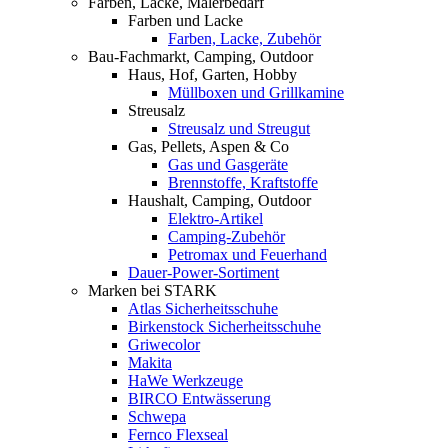
Farben, Lacke, Malerbedarf
Farben und Lacke
Farben, Lacke, Zubehör
Bau-Fachmarkt, Camping, Outdoor
Haus, Hof, Garten, Hobby
Müllboxen und Grillkamine
Streusalz
Streusalz und Streugut
Gas, Pellets, Aspen & Co
Gas und Gasgeräte
Brennstoffe, Kraftstoffe
Haushalt, Camping, Outdoor
Elektro-Artikel
Camping-Zubehör
Petromax und Feuerhand
Dauer-Power-Sortiment
Marken bei STARK
Atlas Sicherheitsschuhe
Birkenstock Sicherheitsschuhe
Griwecolor
Makita
HaWe Werkzeuge
BIRCO Entwässerung
Schwepa
Fernco Flexseal