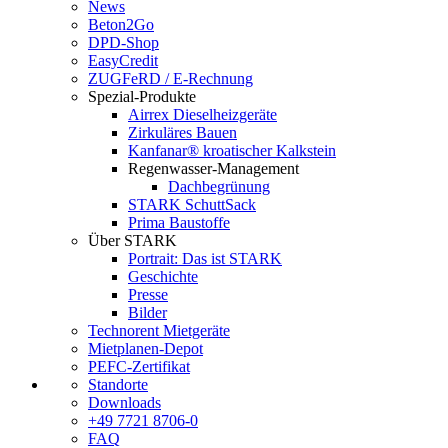
News
Beton2Go
DPD-Shop
EasyCredit
ZUGFeRD / E-Rechnung
Spezial-Produkte
Airrex Dieselheizgeräte
Zirkuläres Bauen
Kanfanar® kroatischer Kalkstein
Regenwasser-Management
Dachbegrünung
STARK SchuttSack
Prima Baustoffe
Über STARK
Portrait: Das ist STARK
Geschichte
Presse
Bilder
Technorent Mietgeräte
Mietplanen-Depot
PEFC-Zertifikat
Standorte
Downloads
+49 7721 8706-0
FAQ