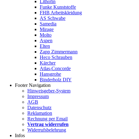
Lithofin
Funke Kunststoffe
FHB Arbeitskleidung
AS Schwabe
Samedia
Mirage
Molto
Aspen
Elten
Zapp Zimmermann
Heco Schrauben
Kärcher
Atlas-Concorde
Hansgrohe
Binderholz DIY
Footer Navigation
Hinweisgeber-System
Impressum
AGB
Datenschutz
Reklamation
Rechnung per Email
Vertrag widerrufen
Widerrufsbelehrung
Infos