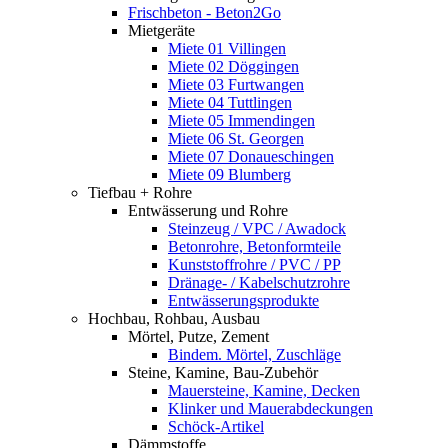
Frischbeton - Beton2Go
Mietgeräte
Miete 01 Villingen
Miete 02 Döggingen
Miete 03 Furtwangen
Miete 04 Tuttlingen
Miete 05 Immendingen
Miete 06 St. Georgen
Miete 07 Donaueschingen
Miete 09 Blumberg
Tiefbau + Rohre
Entwässerung und Rohre
Steinzeug / VPC / Awadock
Betonrohre, Betonformteile
Kunststoffrohre / PVC / PP
Dränage- / Kabelschutzrohre
Entwässerungsprodukte
Hochbau, Rohbau, Ausbau
Mörtel, Putze, Zement
Bindem. Mörtel, Zuschläge
Steine, Kamine, Bau-Zubehör
Mauersteine, Kamine, Decken
Klinker und Mauerabdeckungen
Schöck-Artikel
Dämmstoffe