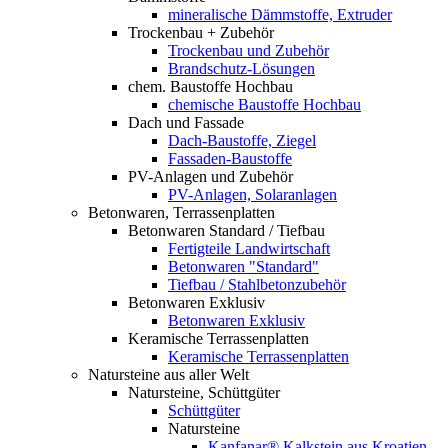
mineralische Dämmstoffe, Extruder
Trockenbau + Zubehör
Trockenbau und Zubehör
Brandschutz-Lösungen
chem. Baustoffe Hochbau
chemische Baustoffe Hochbau
Dach und Fassade
Dach-Baustoffe, Ziegel
Fassaden-Baustoffe
PV-Anlagen und Zubehör
PV-Anlagen, Solaranlagen
Betonwaren, Terrassenplatten
Betonwaren Standard / Tiefbau
Fertigteile Landwirtschaft
Betonwaren "Standard"
Tiefbau / Stahlbetonzubehör
Betonwaren Exklusiv
Betonwaren Exklusiv
Keramische Terrassenplatten
Keramische Terrassenplatten
Natursteine aus aller Welt
Natursteine, Schüttgüter
Schüttgüter
Natursteine
Kanfanar® Kalkstein aus Kroatien