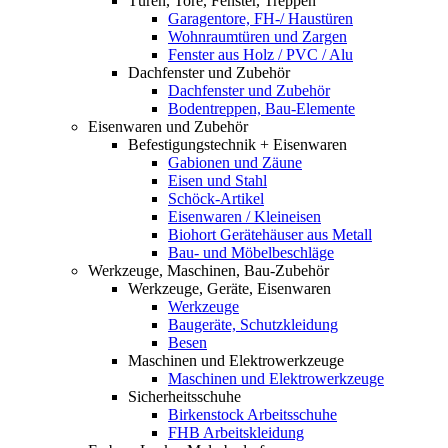
Türen, Tore, Fenster, Treppen
Garagentore, FH-/ Haustüren
Wohnraumtüren und Zargen
Fenster aus Holz / PVC / Alu
Dachfenster und Zubehör
Dachfenster und Zubehör
Bodentreppen, Bau-Elemente
Eisenwaren und Zubehör
Befestigungstechnik + Eisenwaren
Gabionen und Zäune
Eisen und Stahl
Schöck-Artikel
Eisenwaren / Kleineisen
Biohort Gerätehäuser aus Metall
Bau- und Möbelbeschläge
Werkzeuge, Maschinen, Bau-Zubehör
Werkzeuge, Geräte, Eisenwaren
Werkzeuge
Baugeräte, Schutzkleidung
Besen
Maschinen und Elektrowerkzeuge
Maschinen und Elektrowerkzeuge
Sicherheitsschuhe
Birkenstock Arbeitsschuhe
FHB Arbeitskleidung