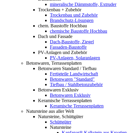
mineralische Dämmstoffe, Extruder
Trockenbau + Zubehör
Trockenbau und Zubehör
Brandschutz-Lösungen
chem. Baustoffe Hochbau
chemische Baustoffe Hochbau
Dach und Fassade
Dach-Baustoffe, Ziegel
Fassaden-Baustoffe
PV-Anlagen und Zubehör
PV-Anlagen, Solaranlagen
Betonwaren, Terrassenplatten
Betonwaren Standard / Tiefbau
Fertigteile Landwirtschaft
Betonwaren "Standard"
Tiefbau / Stahlbetonzubehör
Betonwaren Exklusiv
Betonwaren Exklusiv
Keramische Terrassenplatten
Keramische Terrassenplatten
Natursteine aus aller Welt
Natursteine, Schüttgüter
Schüttgüter
Natursteine
Kanfanar® Kalkstein aus Kroatien