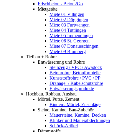
Frischbeton - Beton2Go
Mietgeräte
Miete 01 Villingen
Miete 02 Döggingen
Miete 03 Furtwangen
Miete 04 Tuttlingen
Miete 05 Immendingen
Miete 06 St. Georgen
Miete 07 Donaueschingen
Miete 09 Blumberg
Tiefbau + Rohre
Entwässerung und Rohre
Steinzeug / VPC / Awadock
Betonrohre, Betonformteile
Kunststoffrohre / PVC / PP
Dränage- / Kabelschutzrohre
Entwässerungsprodukte
Hochbau, Rohbau, Ausbau
Mörtel, Putze, Zement
Bindem. Mörtel, Zuschläge
Steine, Kamine, Bau-Zubehör
Mauersteine, Kamine, Decken
Klinker und Mauerabdeckungen
Schöck-Artikel
Dämmstoffe