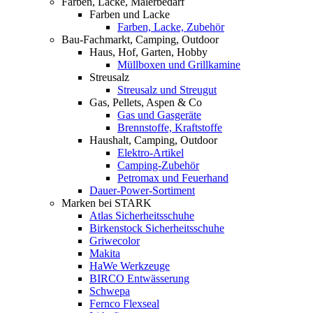
Farben, Lacke, Malerbedarf
Farben und Lacke
Farben, Lacke, Zubehör
Bau-Fachmarkt, Camping, Outdoor
Haus, Hof, Garten, Hobby
Müllboxen und Grillkamine
Streusalz
Streusalz und Streugut
Gas, Pellets, Aspen & Co
Gas und Gasgeräte
Brennstoffe, Kraftstoffe
Haushalt, Camping, Outdoor
Elektro-Artikel
Camping-Zubehör
Petromax und Feuerhand
Dauer-Power-Sortiment
Marken bei STARK
Atlas Sicherheitsschuhe
Birkenstock Sicherheitsschuhe
Griwecolor
Makita
HaWe Werkzeuge
BIRCO Entwässerung
Schwepa
Fernco Flexseal