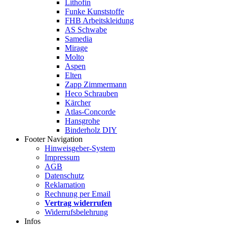
Lithofin
Funke Kunststoffe
FHB Arbeitskleidung
AS Schwabe
Samedia
Mirage
Molto
Aspen
Elten
Zapp Zimmermann
Heco Schrauben
Kärcher
Atlas-Concorde
Hansgrohe
Binderholz DIY
Footer Navigation
Hinweisgeber-System
Impressum
AGB
Datenschutz
Reklamation
Rechnung per Email
Vertrag widerrufen
Widerrufsbelehrung
Infos