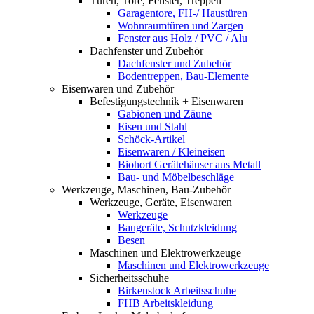
Türen, Tore, Fenster, Treppen
Garagentore, FH-/ Haustüren
Wohnraumtüren und Zargen
Fenster aus Holz / PVC / Alu
Dachfenster und Zubehör
Dachfenster und Zubehör
Bodentreppen, Bau-Elemente
Eisenwaren und Zubehör
Befestigungstechnik + Eisenwaren
Gabionen und Zäune
Eisen und Stahl
Schöck-Artikel
Eisenwaren / Kleineisen
Biohort Gerätehäuser aus Metall
Bau- und Möbelbeschläge
Werkzeuge, Maschinen, Bau-Zubehör
Werkzeuge, Geräte, Eisenwaren
Werkzeuge
Baugeräte, Schutzkleidung
Besen
Maschinen und Elektrowerkzeuge
Maschinen und Elektrowerkzeuge
Sicherheitsschuhe
Birkenstock Arbeitsschuhe
FHB Arbeitskleidung