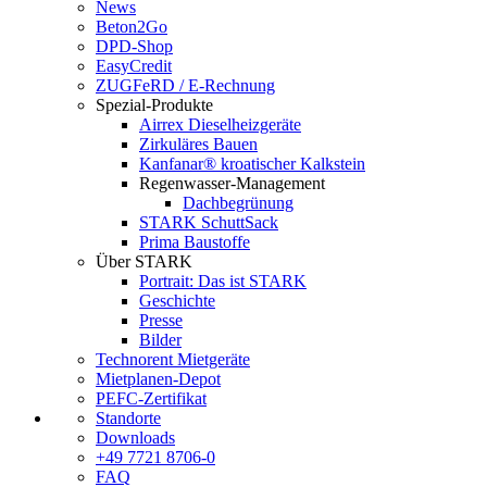
News
Beton2Go
DPD-Shop
EasyCredit
ZUGFeRD / E-Rechnung
Spezial-Produkte
Airrex Dieselheizgeräte
Zirkuläres Bauen
Kanfanar® kroatischer Kalkstein
Regenwasser-Management
Dachbegrünung
STARK SchuttSack
Prima Baustoffe
Über STARK
Portrait: Das ist STARK
Geschichte
Presse
Bilder
Technorent Mietgeräte
Mietplanen-Depot
PEFC-Zertifikat
Standorte
Downloads
+49 7721 8706-0
FAQ