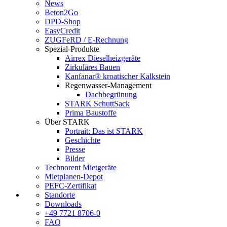
News
Beton2Go
DPD-Shop
EasyCredit
ZUGFeRD / E-Rechnung
Spezial-Produkte
Airrex Dieselheizgeräte
Zirkuläres Bauen
Kanfanar® kroatischer Kalkstein
Regenwasser-Management
Dachbegrünung
STARK SchuttSack
Prima Baustoffe
Über STARK
Portrait: Das ist STARK
Geschichte
Presse
Bilder
Technorent Mietgeräte
Mietplanen-Depot
PEFC-Zertifikat
Standorte
Downloads
+49 7721 8706-0
FAQ