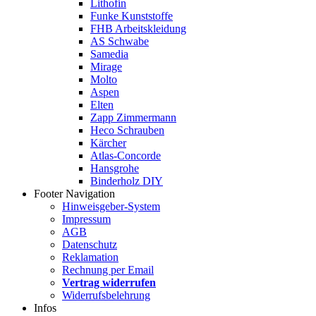
Lithofin
Funke Kunststoffe
FHB Arbeitskleidung
AS Schwabe
Samedia
Mirage
Molto
Aspen
Elten
Zapp Zimmermann
Heco Schrauben
Kärcher
Atlas-Concorde
Hansgrohe
Binderholz DIY
Footer Navigation
Hinweisgeber-System
Impressum
AGB
Datenschutz
Reklamation
Rechnung per Email
Vertrag widerrufen
Widerrufsbelehrung
Infos