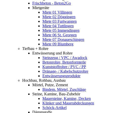
Frischbeton - Beton2Go
Mietgeräte
Miete 01 Villingen
Miete 02 Döggingen
Miete 03 Furtwangen
Miete 04 Tuttlingen
Miete 05 Immendingen
Miete 06 St. Georgen
Miete 07 Donaueschingen
Miete 09 Blumberg
Tiefbau + Rohre
Entwässerung und Rohre
Steinzeug / VPC / Awadock
Betonrohre, Betonformteile
Kunststoffrohre / PVC / PP
Dränage- / Kabelschutzrohre
Entwässerungsprodukte
Hochbau, Rohbau, Ausbau
Mörtel, Putze, Zement
Bindem. Mörtel, Zuschläge
Steine, Kamine, Bau-Zubehör
Mauersteine, Kamine, Decken
Klinker und Mauerabdeckungen
Schöck-Artikel
Dämmstoffe