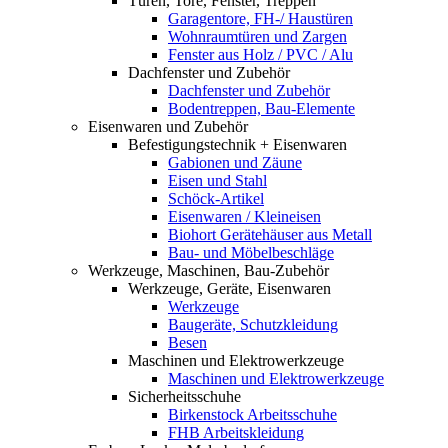
Türen, Tore, Fenster, Treppen
Garagentore, FH-/ Haustüren
Wohnraumtüren und Zargen
Fenster aus Holz / PVC / Alu
Dachfenster und Zubehör
Dachfenster und Zubehör
Bodentreppen, Bau-Elemente
Eisenwaren und Zubehör
Befestigungstechnik + Eisenwaren
Gabionen und Zäune
Eisen und Stahl
Schöck-Artikel
Eisenwaren / Kleineisen
Biohort Gerätehäuser aus Metall
Bau- und Möbelbeschläge
Werkzeuge, Maschinen, Bau-Zubehör
Werkzeuge, Geräte, Eisenwaren
Werkzeuge
Baugeräte, Schutzkleidung
Besen
Maschinen und Elektrowerkzeuge
Maschinen und Elektrowerkzeuge
Sicherheitsschuhe
Birkenstock Arbeitsschuhe
FHB Arbeitskleidung