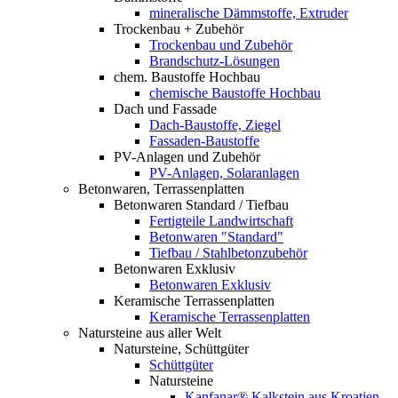
mineralische Dämmstoffe, Extruder
Trockenbau + Zubehör
Trockenbau und Zubehör
Brandschutz-Lösungen
chem. Baustoffe Hochbau
chemische Baustoffe Hochbau
Dach und Fassade
Dach-Baustoffe, Ziegel
Fassaden-Baustoffe
PV-Anlagen und Zubehör
PV-Anlagen, Solaranlagen
Betonwaren, Terrassenplatten
Betonwaren Standard / Tiefbau
Fertigteile Landwirtschaft
Betonwaren "Standard"
Tiefbau / Stahlbetonzubehör
Betonwaren Exklusiv
Betonwaren Exklusiv
Keramische Terrassenplatten
Keramische Terrassenplatten
Natursteine aus aller Welt
Natursteine, Schüttgüter
Schüttgüter
Natursteine
Kanfanar® Kalkstein aus Kroatien