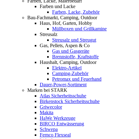
Farben, Lacke, Malerbedarf
Farben und Lacke
Farben, Lacke, Zubehör
Bau-Fachmarkt, Camping, Outdoor
Haus, Hof, Garten, Hobby
Müllboxen und Grillkamine
Streusalz
Streusalz und Streugut
Gas, Pellets, Aspen & Co
Gas und Gasgeräte
Brennstoffe, Kraftstoffe
Haushalt, Camping, Outdoor
Elektro-Artikel
Camping-Zubehör
Petromax und Feuerhand
Dauer-Power-Sortiment
Marken bei STARK
Atlas Sicherheitsschuhe
Birkenstock Sicherheitsschuhe
Griwecolor
Makita
HaWe Werkzeuge
BIRCO Entwässerung
Schwepa
Fernco Flexseal