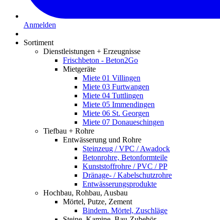
Anmelden
Sortiment
Dienstleistungen + Erzeugnisse
Frischbeton - Beton2Go
Mietgeräte
Miete 01 Villingen
Miete 03 Furtwangen
Miete 04 Tuttlingen
Miete 05 Immendingen
Miete 06 St. Georgen
Miete 07 Donaueschingen
Tiefbau + Rohre
Entwässerung und Rohre
Steinzeug / VPC / Awadock
Betonrohre, Betonformteile
Kunststoffrohre / PVC / PP
Dränage- / Kabelschutzrohre
Entwässerungsprodukte
Hochbau, Rohbau, Ausbau
Mörtel, Putze, Zement
Bindem. Mörtel, Zuschläge
Steine, Kamine, Bau-Zubehör