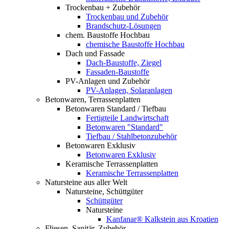
Trockenbau + Zubehör
Trockenbau und Zubehör
Brandschutz-Lösungen
chem. Baustoffe Hochbau
chemische Baustoffe Hochbau
Dach und Fassade
Dach-Baustoffe, Ziegel
Fassaden-Baustoffe
PV-Anlagen und Zubehör
PV-Anlagen, Solaranlagen
Betonwaren, Terrassenplatten
Betonwaren Standard / Tiefbau
Fertigteile Landwirtschaft
Betonwaren "Standard"
Tiefbau / Stahlbetonzubehör
Betonwaren Exklusiv
Betonwaren Exklusiv
Keramische Terrassenplatten
Keramische Terrassenplatten
Natursteine aus aller Welt
Natursteine, Schüttgüter
Schüttgüter
Natursteine
Kanfanar® Kalkstein aus Kroatien
Fliesen, Sanitär, Zubehör