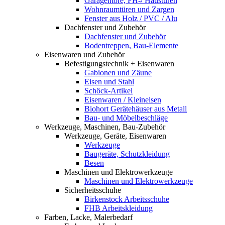
Garagentore, FH-/ Haustüren
Wohnraumtüren und Zargen
Fenster aus Holz / PVC / Alu
Dachfenster und Zubehör
Dachfenster und Zubehör
Bodentreppen, Bau-Elemente
Eisenwaren und Zubehör
Befestigungstechnik + Eisenwaren
Gabionen und Zäune
Eisen und Stahl
Schöck-Artikel
Eisenwaren / Kleineisen
Biohort Gerätehäuser aus Metall
Bau- und Möbelbeschläge
Werkzeuge, Maschinen, Bau-Zubehör
Werkzeuge, Geräte, Eisenwaren
Werkzeuge
Baugeräte, Schutzkleidung
Besen
Maschinen und Elektrowerkzeuge
Maschinen und Elektrowerkzeuge
Sicherheitsschuhe
Birkenstock Arbeitsschuhe
FHB Arbeitskleidung
Farben, Lacke, Malerbedarf