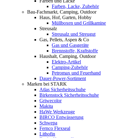
Farben und Lacke
Farben, Lacke, Zubehör
Bau-Fachmarkt, Camping, Outdoor
Haus, Hof, Garten, Hobby
Müllboxen und Grillkamine
Streusalz
Streusalz und Streugut
Gas, Pellets, Aspen & Co
Gas und Gasgeräte
Brennstoffe, Kraftstoffe
Haushalt, Camping, Outdoor
Elektro-Artikel
Camping-Zubehör
Petromax und Feuerhand
Dauer-Power-Sortiment
Marken bei STARK
Atlas Sicherheitsschuhe
Birkenstock Sicherheitsschuhe
Griwecolor
Makita
HaWe Werkzeuge
BIRCO Entwässerung
Schwepa
Fernco Flexseal
Lithofin