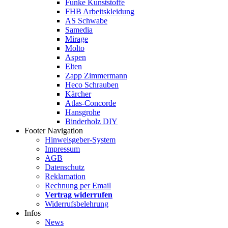
Funke Kunststoffe
FHB Arbeitskleidung
AS Schwabe
Samedia
Mirage
Molto
Aspen
Elten
Zapp Zimmermann
Heco Schrauben
Kärcher
Atlas-Concorde
Hansgrohe
Binderholz DIY
Footer Navigation
Hinweisgeber-System
Impressum
AGB
Datenschutz
Reklamation
Rechnung per Email
Vertrag widerrufen
Widerrufsbelehrung
Infos
News