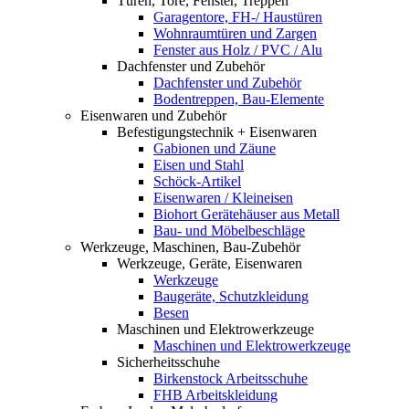
Türen, Tore, Fenster, Treppen
Garagentore, FH-/ Haustüren
Wohnraumtüren und Zargen
Fenster aus Holz / PVC / Alu
Dachfenster und Zubehör
Dachfenster und Zubehör
Bodentreppen, Bau-Elemente
Eisenwaren und Zubehör
Befestigungstechnik + Eisenwaren
Gabionen und Zäune
Eisen und Stahl
Schöck-Artikel
Eisenwaren / Kleineisen
Biohort Gerätehäuser aus Metall
Bau- und Möbelbeschläge
Werkzeuge, Maschinen, Bau-Zubehör
Werkzeuge, Geräte, Eisenwaren
Werkzeuge
Baugeräte, Schutzkleidung
Besen
Maschinen und Elektrowerkzeuge
Maschinen und Elektrowerkzeuge
Sicherheitsschuhe
Birkenstock Arbeitsschuhe
FHB Arbeitskleidung