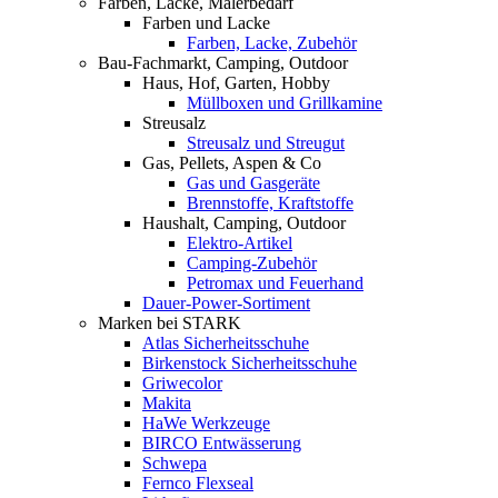
Farben, Lacke, Malerbedarf
Farben und Lacke
Farben, Lacke, Zubehör
Bau-Fachmarkt, Camping, Outdoor
Haus, Hof, Garten, Hobby
Müllboxen und Grillkamine
Streusalz
Streusalz und Streugut
Gas, Pellets, Aspen & Co
Gas und Gasgeräte
Brennstoffe, Kraftstoffe
Haushalt, Camping, Outdoor
Elektro-Artikel
Camping-Zubehör
Petromax und Feuerhand
Dauer-Power-Sortiment
Marken bei STARK
Atlas Sicherheitsschuhe
Birkenstock Sicherheitsschuhe
Griwecolor
Makita
HaWe Werkzeuge
BIRCO Entwässerung
Schwepa
Fernco Flexseal