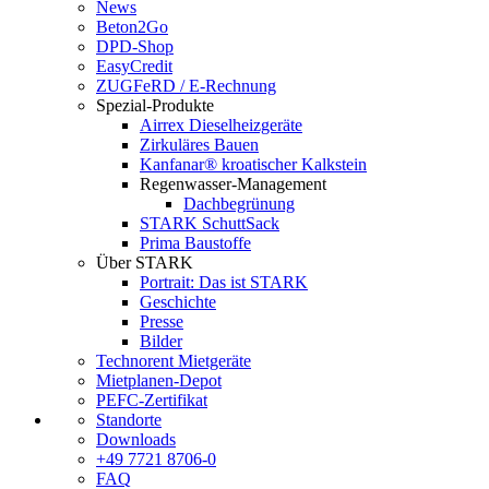
News
Beton2Go
DPD-Shop
EasyCredit
ZUGFeRD / E-Rechnung
Spezial-Produkte
Airrex Dieselheizgeräte
Zirkuläres Bauen
Kanfanar® kroatischer Kalkstein
Regenwasser-Management
Dachbegrünung
STARK SchuttSack
Prima Baustoffe
Über STARK
Portrait: Das ist STARK
Geschichte
Presse
Bilder
Technorent Mietgeräte
Mietplanen-Depot
PEFC-Zertifikat
Standorte
Downloads
+49 7721 8706-0
FAQ