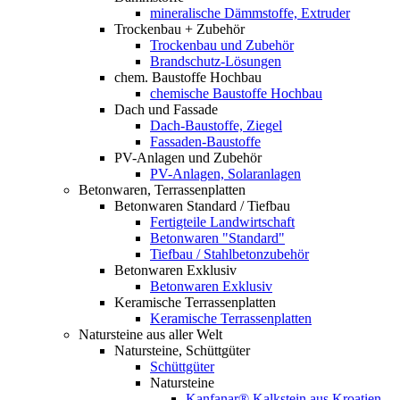
mineralische Dämmstoffe, Extruder
Trockenbau + Zubehör
Trockenbau und Zubehör
Brandschutz-Lösungen
chem. Baustoffe Hochbau
chemische Baustoffe Hochbau
Dach und Fassade
Dach-Baustoffe, Ziegel
Fassaden-Baustoffe
PV-Anlagen und Zubehör
PV-Anlagen, Solaranlagen
Betonwaren, Terrassenplatten
Betonwaren Standard / Tiefbau
Fertigteile Landwirtschaft
Betonwaren "Standard"
Tiefbau / Stahlbetonzubehör
Betonwaren Exklusiv
Betonwaren Exklusiv
Keramische Terrassenplatten
Keramische Terrassenplatten
Natursteine aus aller Welt
Natursteine, Schüttgüter
Schüttgüter
Natursteine
Kanfanar® Kalkstein aus Kroatien