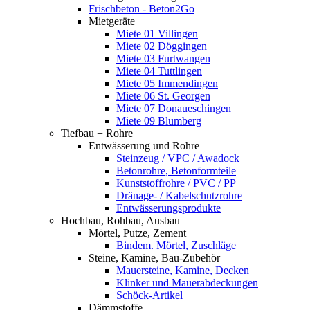
Frischbeton - Beton2Go
Mietgeräte
Miete 01 Villingen
Miete 02 Döggingen
Miete 03 Furtwangen
Miete 04 Tuttlingen
Miete 05 Immendingen
Miete 06 St. Georgen
Miete 07 Donaueschingen
Miete 09 Blumberg
Tiefbau + Rohre
Entwässerung und Rohre
Steinzeug / VPC / Awadock
Betonrohre, Betonformteile
Kunststoffrohre / PVC / PP
Dränage- / Kabelschutzrohre
Entwässerungsprodukte
Hochbau, Rohbau, Ausbau
Mörtel, Putze, Zement
Bindem. Mörtel, Zuschläge
Steine, Kamine, Bau-Zubehör
Mauersteine, Kamine, Decken
Klinker und Mauerabdeckungen
Schöck-Artikel
Dämmstoffe