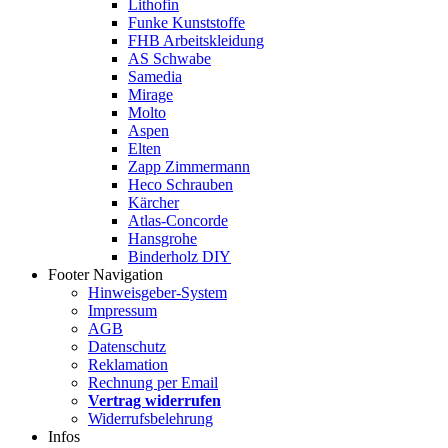
Lithofin
Funke Kunststoffe
FHB Arbeitskleidung
AS Schwabe
Samedia
Mirage
Molto
Aspen
Elten
Zapp Zimmermann
Heco Schrauben
Kärcher
Atlas-Concorde
Hansgrohe
Binderholz DIY
Footer Navigation
Hinweisgeber-System
Impressum
AGB
Datenschutz
Reklamation
Rechnung per Email
Vertrag widerrufen
Widerrufsbelehrung
Infos