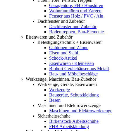
Türen, Tore, Fenster, Treppen
Garagentore, FH-/ Haustüren
Wohnraumtüren und Zargen
Fenster aus Holz / PVC / Alu
Dachfenster und Zubehör
Dachfenster und Zubehör
Bodentreppen, Bau-Elemente
Eisenwaren und Zubehör
Befestigungstechnik + Eisenwaren
Gabionen und Zäune
Eisen und Stahl
Schöck-Artikel
Eisenwaren / Kleineisen
Biohort Gerätehäuser aus Metall
Bau- und Möbelbeschläge
Werkzeuge, Maschinen, Bau-Zubehör
Werkzeuge, Geräte, Eisenwaren
Werkzeuge
Baugeräte, Schutzkleidung
Besen
Maschinen und Elektrowerkzeuge
Maschinen und Elektrowerkzeuge
Sicherheitsschuhe
Birkenstock Arbeitsschuhe
FHB Arbeitskleidung