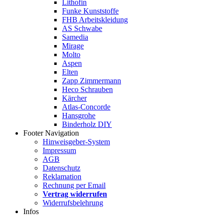
Lithofin
Funke Kunststoffe
FHB Arbeitskleidung
AS Schwabe
Samedia
Mirage
Molto
Aspen
Elten
Zapp Zimmermann
Heco Schrauben
Kärcher
Atlas-Concorde
Hansgrohe
Binderholz DIY
Footer Navigation
Hinweisgeber-System
Impressum
AGB
Datenschutz
Reklamation
Rechnung per Email
Vertrag widerrufen
Widerrufsbelehrung
Infos