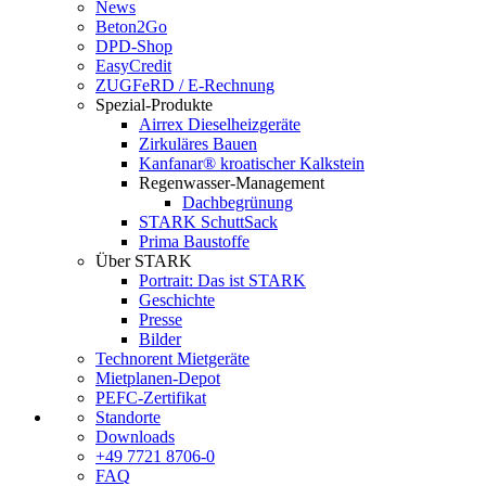
News
Beton2Go
DPD-Shop
EasyCredit
ZUGFeRD / E-Rechnung
Spezial-Produkte
Airrex Dieselheizgeräte
Zirkuläres Bauen
Kanfanar® kroatischer Kalkstein
Regenwasser-Management
Dachbegrünung
STARK SchuttSack
Prima Baustoffe
Über STARK
Portrait: Das ist STARK
Geschichte
Presse
Bilder
Technorent Mietgeräte
Mietplanen-Depot
PEFC-Zertifikat
Standorte
Downloads
+49 7721 8706-0
FAQ