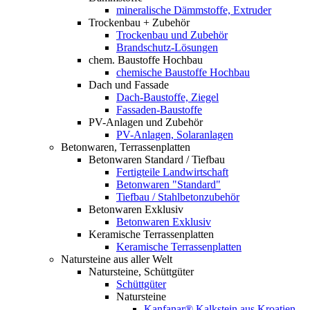
mineralische Dämmstoffe, Extruder
Trockenbau + Zubehör
Trockenbau und Zubehör
Brandschutz-Lösungen
chem. Baustoffe Hochbau
chemische Baustoffe Hochbau
Dach und Fassade
Dach-Baustoffe, Ziegel
Fassaden-Baustoffe
PV-Anlagen und Zubehör
PV-Anlagen, Solaranlagen
Betonwaren, Terrassenplatten
Betonwaren Standard / Tiefbau
Fertigteile Landwirtschaft
Betonwaren "Standard"
Tiefbau / Stahlbetonzubehör
Betonwaren Exklusiv
Betonwaren Exklusiv
Keramische Terrassenplatten
Keramische Terrassenplatten
Natursteine aus aller Welt
Natursteine, Schüttgüter
Schüttgüter
Natursteine
Kanfanar® Kalkstein aus Kroatien