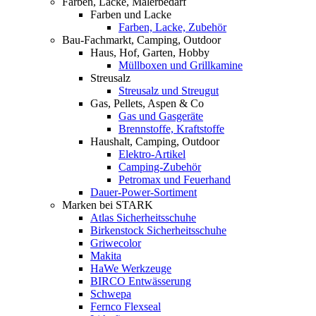
Farben, Lacke, Malerbedarf
Farben und Lacke
Farben, Lacke, Zubehör
Bau-Fachmarkt, Camping, Outdoor
Haus, Hof, Garten, Hobby
Müllboxen und Grillkamine
Streusalz
Streusalz und Streugut
Gas, Pellets, Aspen & Co
Gas und Gasgeräte
Brennstoffe, Kraftstoffe
Haushalt, Camping, Outdoor
Elektro-Artikel
Camping-Zubehör
Petromax und Feuerhand
Dauer-Power-Sortiment
Marken bei STARK
Atlas Sicherheitsschuhe
Birkenstock Sicherheitsschuhe
Griwecolor
Makita
HaWe Werkzeuge
BIRCO Entwässerung
Schwepa
Fernco Flexseal