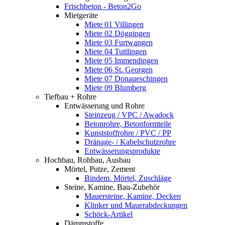
Frischbeton - Beton2Go
Mietgeräte
Miete 01 Villingen
Miete 02 Döggingen
Miete 03 Furtwangen
Miete 04 Tuttlingen
Miete 05 Immendingen
Miete 06 St. Georgen
Miete 07 Donaueschingen
Miete 09 Blumberg
Tiefbau + Rohre
Entwässerung und Rohre
Steinzeug / VPC / Awadock
Betonrohre, Betonformteile
Kunststoffrohre / PVC / PP
Dränage- / Kabelschutzrohre
Entwässerungsprodukte
Hochbau, Rohbau, Ausbau
Mörtel, Putze, Zement
Bindem. Mörtel, Zuschläge
Steine, Kamine, Bau-Zubehör
Mauersteine, Kamine, Decken
Klinker und Mauerabdeckungen
Schöck-Artikel
Dämmstoffe