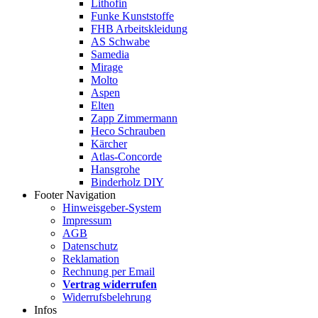
Lithofin
Funke Kunststoffe
FHB Arbeitskleidung
AS Schwabe
Samedia
Mirage
Molto
Aspen
Elten
Zapp Zimmermann
Heco Schrauben
Kärcher
Atlas-Concorde
Hansgrohe
Binderholz DIY
Footer Navigation
Hinweisgeber-System
Impressum
AGB
Datenschutz
Reklamation
Rechnung per Email
Vertrag widerrufen
Widerrufsbelehrung
Infos