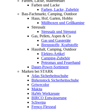
Farben, Lacke, Malerbedarf
Farben und Lacke
Farben, Lacke, Zubehör
Bau-Fachmarkt, Camping, Outdoor
Haus, Hof, Garten, Hobby
Müllboxen und Grillkamine
Streusalz
Streusalz und Streugut
Gas, Pellets, Aspen & Co
Gas und Gasgeräte
Brennstoffe, Kraftstoffe
Haushalt, Camping, Outdoor
Elektro-Artikel
Camping-Zubehör
Petromax und Feuerhand
Dauer-Power-Sortiment
Marken bei STARK
Atlas Sicherheitsschuhe
Birkenstock Sicherheitsschuhe
Griwecolor
Makita
HaWe Werkzeuge
BIRCO Entwässerung
Schwepa
Fernco Flexseal