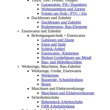
Türen, Tore, Fenster, Treppen
Garagentore, FH-/ Haustüren
Wohnraumtüren und Zargen
Fenster aus Holz / PVC / Alu
Dachfenster und Zubehör
Dachfenster und Zubehör
Bodentreppen, Bau-Elemente
Eisenwaren und Zubehör
Befestigungstechnik + Eisenwaren
Gabionen und Zäune
Eisen und Stahl
Schöck-Artikel
Eisenwaren / Kleineisen
Biohort Gerätehäuser aus Metall
Bau- und Möbelbeschläge
Werkzeuge, Maschinen, Bau-Zubehör
Werkzeuge, Geräte, Eisenwaren
Werkzeuge
Baugeräte, Schutzkleidung
Besen
Maschinen und Elektrowerkzeuge
Maschinen und Elektrowerkzeuge
Sicherheitsschuhe
Birkenstock Arbeitsschuhe
FHB Arbeitskleidung