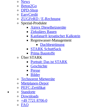
News
Beton2Go
DPD-Shop
EasyCredit
ZUGFeRD / E-Rechnung
Spezial-Produkte
Airrex Dieselheizgeräte
Zirkuläres Bauen
Kanfanar® kroatischer Kalkstein
Regenwasser-Management
Dachbegrünung
STARK SchuttSack
Prima Baustoffe
Über STARK
Portrait: Das ist STARK
Geschichte
Presse
Bilder
Technorent Mietgeräte
Mietplanen-Depot
PEFC-Zertifikat
Standorte
Downloads
+49 7721 8706-0
FAQ