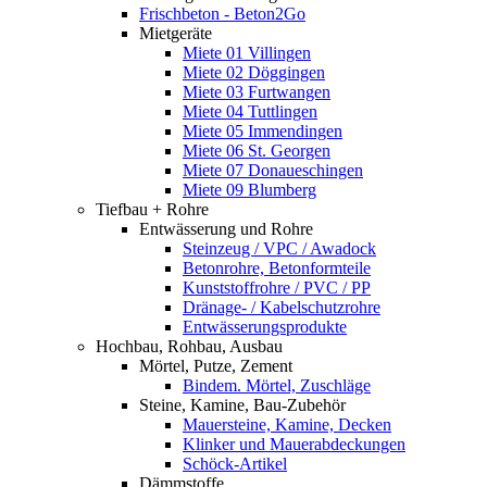
Frischbeton - Beton2Go
Mietgeräte
Miete 01 Villingen
Miete 02 Döggingen
Miete 03 Furtwangen
Miete 04 Tuttlingen
Miete 05 Immendingen
Miete 06 St. Georgen
Miete 07 Donaueschingen
Miete 09 Blumberg
Tiefbau + Rohre
Entwässerung und Rohre
Steinzeug / VPC / Awadock
Betonrohre, Betonformteile
Kunststoffrohre / PVC / PP
Dränage- / Kabelschutzrohre
Entwässerungsprodukte
Hochbau, Rohbau, Ausbau
Mörtel, Putze, Zement
Bindem. Mörtel, Zuschläge
Steine, Kamine, Bau-Zubehör
Mauersteine, Kamine, Decken
Klinker und Mauerabdeckungen
Schöck-Artikel
Dämmstoffe