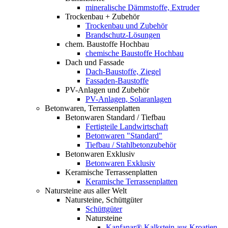
mineralische Dämmstoffe, Extruder
Trockenbau + Zubehör
Trockenbau und Zubehör
Brandschutz-Lösungen
chem. Baustoffe Hochbau
chemische Baustoffe Hochbau
Dach und Fassade
Dach-Baustoffe, Ziegel
Fassaden-Baustoffe
PV-Anlagen und Zubehör
PV-Anlagen, Solaranlagen
Betonwaren, Terrassenplatten
Betonwaren Standard / Tiefbau
Fertigteile Landwirtschaft
Betonwaren "Standard"
Tiefbau / Stahlbetonzubehör
Betonwaren Exklusiv
Betonwaren Exklusiv
Keramische Terrassenplatten
Keramische Terrassenplatten
Natursteine aus aller Welt
Natursteine, Schüttgüter
Schüttgüter
Natursteine
Kanfanar® Kalkstein aus Kroatien