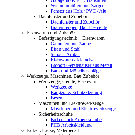
Garagentore, FH-/ Haustüren
Wohnraumtüren und Zargen
Fenster aus Holz / PVC / Alu
Dachfenster und Zubehör
Dachfenster und Zubehör
Bodentreppen, Bau-Elemente
Eisenwaren und Zubehör
Befestigungstechnik + Eisenwaren
Gabionen und Zäune
Eisen und Stahl
Schöck-Artikel
Eisenwaren / Kleineisen
Biohort Gerätehäuser aus Metall
Bau- und Möbelbeschläge
Werkzeuge, Maschinen, Bau-Zubehör
Werkzeuge, Geräte, Eisenwaren
Werkzeuge
Baugeräte, Schutzkleidung
Besen
Maschinen und Elektrowerkzeuge
Maschinen und Elektrowerkzeuge
Sicherheitsschuhe
Birkenstock Arbeitsschuhe
FHB Arbeitskleidung
Farben, Lacke, Malerbedarf