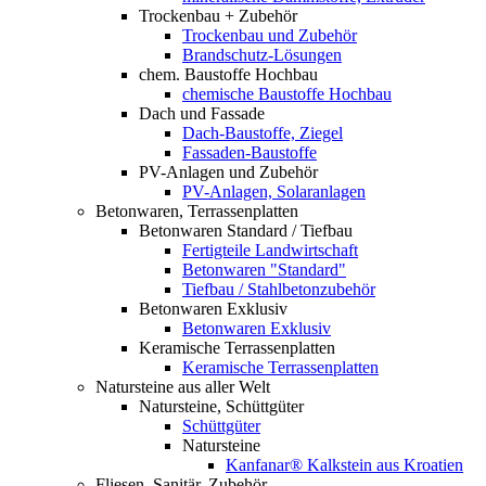
Trockenbau + Zubehör
Trockenbau und Zubehör
Brandschutz-Lösungen
chem. Baustoffe Hochbau
chemische Baustoffe Hochbau
Dach und Fassade
Dach-Baustoffe, Ziegel
Fassaden-Baustoffe
PV-Anlagen und Zubehör
PV-Anlagen, Solaranlagen
Betonwaren, Terrassenplatten
Betonwaren Standard / Tiefbau
Fertigteile Landwirtschaft
Betonwaren "Standard"
Tiefbau / Stahlbetonzubehör
Betonwaren Exklusiv
Betonwaren Exklusiv
Keramische Terrassenplatten
Keramische Terrassenplatten
Natursteine aus aller Welt
Natursteine, Schüttgüter
Schüttgüter
Natursteine
Kanfanar® Kalkstein aus Kroatien
Fliesen, Sanitär, Zubehör