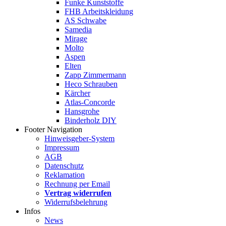
Funke Kunststoffe
FHB Arbeitskleidung
AS Schwabe
Samedia
Mirage
Molto
Aspen
Elten
Zapp Zimmermann
Heco Schrauben
Kärcher
Atlas-Concorde
Hansgrohe
Binderholz DIY
Footer Navigation
Hinweisgeber-System
Impressum
AGB
Datenschutz
Reklamation
Rechnung per Email
Vertrag widerrufen
Widerrufsbelehrung
Infos
News