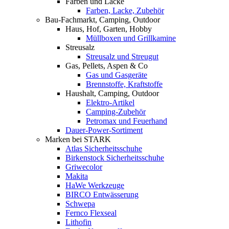
Farben und Lacke
Farben, Lacke, Zubehör
Bau-Fachmarkt, Camping, Outdoor
Haus, Hof, Garten, Hobby
Müllboxen und Grillkamine
Streusalz
Streusalz und Streugut
Gas, Pellets, Aspen & Co
Gas und Gasgeräte
Brennstoffe, Kraftstoffe
Haushalt, Camping, Outdoor
Elektro-Artikel
Camping-Zubehör
Petromax und Feuerhand
Dauer-Power-Sortiment
Marken bei STARK
Atlas Sicherheitsschuhe
Birkenstock Sicherheitsschuhe
Griwecolor
Makita
HaWe Werkzeuge
BIRCO Entwässerung
Schwepa
Fernco Flexseal
Lithofin