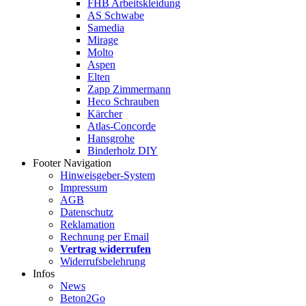
FHB Arbeitskleidung
AS Schwabe
Samedia
Mirage
Molto
Aspen
Elten
Zapp Zimmermann
Heco Schrauben
Kärcher
Atlas-Concorde
Hansgrohe
Binderholz DIY
Footer Navigation
Hinweisgeber-System
Impressum
AGB
Datenschutz
Reklamation
Rechnung per Email
Vertrag widerrufen
Widerrufsbelehrung
Infos
News
Beton2Go