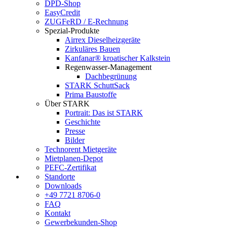
DPD-Shop
EasyCredit
ZUGFeRD / E-Rechnung
Spezial-Produkte
Airrex Dieselheizgeräte
Zirkuläres Bauen
Kanfanar® kroatischer Kalkstein
Regenwasser-Management
Dachbegrünung
STARK SchuttSack
Prima Baustoffe
Über STARK
Portrait: Das ist STARK
Geschichte
Presse
Bilder
Technorent Mietgeräte
Mietplanen-Depot
PEFC-Zertifikat
Standorte
Downloads
+49 7721 8706-0
FAQ
Kontakt
Gewerbekunden-Shop