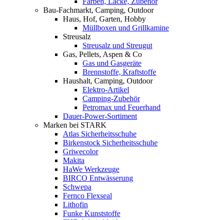
Farben, Lacke, Zubehör
Bau-Fachmarkt, Camping, Outdoor
Haus, Hof, Garten, Hobby
Müllboxen und Grillkamine
Streusalz
Streusalz und Streugut
Gas, Pellets, Aspen & Co
Gas und Gasgeräte
Brennstoffe, Kraftstoffe
Haushalt, Camping, Outdoor
Elektro-Artikel
Camping-Zubehör
Petromax und Feuerhand
Dauer-Power-Sortiment
Marken bei STARK
Atlas Sicherheitsschuhe
Birkenstock Sicherheitsschuhe
Griwecolor
Makita
HaWe Werkzeuge
BIRCO Entwässerung
Schwepa
Fernco Flexseal
Lithofin
Funke Kunststoffe