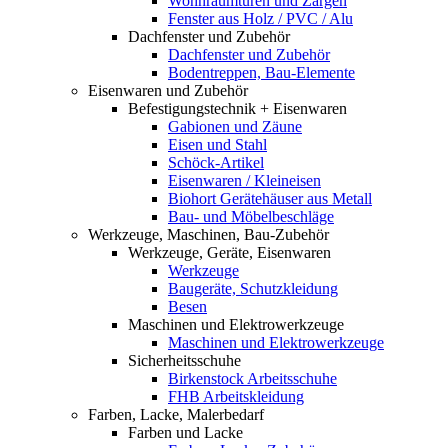
Wohnraumtüren und Zargen
Fenster aus Holz / PVC / Alu
Dachfenster und Zubehör
Dachfenster und Zubehör
Bodentreppen, Bau-Elemente
Eisenwaren und Zubehör
Befestigungstechnik + Eisenwaren
Gabionen und Zäune
Eisen und Stahl
Schöck-Artikel
Eisenwaren / Kleineisen
Biohort Gerätehäuser aus Metall
Bau- und Möbelbeschläge
Werkzeuge, Maschinen, Bau-Zubehör
Werkzeuge, Geräte, Eisenwaren
Werkzeuge
Baugeräte, Schutzkleidung
Besen
Maschinen und Elektrowerkzeuge
Maschinen und Elektrowerkzeuge
Sicherheitsschuhe
Birkenstock Arbeitsschuhe
FHB Arbeitskleidung
Farben, Lacke, Malerbedarf
Farben und Lacke