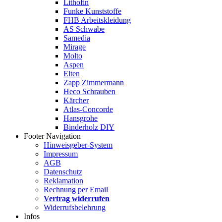
Lithofin
Funke Kunststoffe
FHB Arbeitskleidung
AS Schwabe
Samedia
Mirage
Molto
Aspen
Elten
Zapp Zimmermann
Heco Schrauben
Kärcher
Atlas-Concorde
Hansgrohe
Binderholz DIY
Footer Navigation
Hinweisgeber-System
Impressum
AGB
Datenschutz
Reklamation
Rechnung per Email
Vertrag widerrufen
Widerrufsbelehrung
Infos