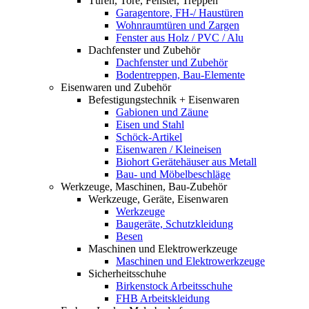
Türen, Tore, Fenster, Treppen
Garagentore, FH-/ Haustüren
Wohnraumtüren und Zargen
Fenster aus Holz / PVC / Alu
Dachfenster und Zubehör
Dachfenster und Zubehör
Bodentreppen, Bau-Elemente
Eisenwaren und Zubehör
Befestigungstechnik + Eisenwaren
Gabionen und Zäune
Eisen und Stahl
Schöck-Artikel
Eisenwaren / Kleineisen
Biohort Gerätehäuser aus Metall
Bau- und Möbelbeschläge
Werkzeuge, Maschinen, Bau-Zubehör
Werkzeuge, Geräte, Eisenwaren
Werkzeuge
Baugeräte, Schutzkleidung
Besen
Maschinen und Elektrowerkzeuge
Maschinen und Elektrowerkzeuge
Sicherheitsschuhe
Birkenstock Arbeitsschuhe
FHB Arbeitskleidung