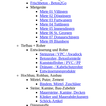
Frischbeton - Beton2Go
Mietgeräte
Miete 01 Villingen
Miete 02 Döggingen
Miete 03 Furtwangen
Miete 04 Tuttlingen
Miete 05 Immendingen
Miete 06 St. Georgen
Miete 07 Donaueschingen
Miete 09 Blumberg
Tiefbau + Rohre
Entwässerung und Rohre
Steinzeug / VPC / Awadock
Betonrohre, Betonformteile
Kunststoffrohre / PVC / PP
Dränage- / Kabelschutzrohre
Entwässerungsprodukte
Hochbau, Rohbau, Ausbau
Mörtel, Putze, Zement
Bindem. Mörtel, Zuschläge
Steine, Kamine, Bau-Zubehör
Mauersteine, Kamine, Decken
Klinker und Mauerabdeckungen
Schöck-Artikel
Dämmstoffe