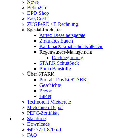
News
Beton2Go
DPD-Shop
EasyCredit
ZUGFeRD / E-Rechnung
Spezial-Produkte
Airrex Dieselheizgeräte
Zirkuläres Bauen
Kanfanar® kroatischer Kalkstein
Regenwasser-Management
Dachbegrünung
STARK SchuttSack
Prima Baustoffe
Über STARK
Portrait: Das ist STARK
Geschichte
Presse
Bilder
Technorent Mietgeräte
Mietplanen-Depot
PEFC-Zertifikat
Standorte
Downloads
+49 7721 8706-0
FAQ