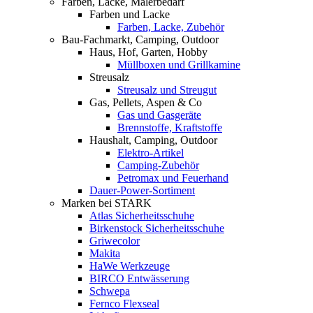
Farben, Lacke, Malerbedarf
Farben und Lacke
Farben, Lacke, Zubehör
Bau-Fachmarkt, Camping, Outdoor
Haus, Hof, Garten, Hobby
Müllboxen und Grillkamine
Streusalz
Streusalz und Streugut
Gas, Pellets, Aspen & Co
Gas und Gasgeräte
Brennstoffe, Kraftstoffe
Haushalt, Camping, Outdoor
Elektro-Artikel
Camping-Zubehör
Petromax und Feuerhand
Dauer-Power-Sortiment
Marken bei STARK
Atlas Sicherheitsschuhe
Birkenstock Sicherheitsschuhe
Griwecolor
Makita
HaWe Werkzeuge
BIRCO Entwässerung
Schwepa
Fernco Flexseal