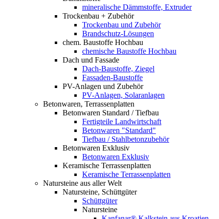
mineralische Dämmstoffe, Extruder
Trockenbau + Zubehör
Trockenbau und Zubehör
Brandschutz-Lösungen
chem. Baustoffe Hochbau
chemische Baustoffe Hochbau
Dach und Fassade
Dach-Baustoffe, Ziegel
Fassaden-Baustoffe
PV-Anlagen und Zubehör
PV-Anlagen, Solaranlagen
Betonwaren, Terrassenplatten
Betonwaren Standard / Tiefbau
Fertigteile Landwirtschaft
Betonwaren "Standard"
Tiefbau / Stahlbetonzubehör
Betonwaren Exklusiv
Betonwaren Exklusiv
Keramische Terrassenplatten
Keramische Terrassenplatten
Natursteine aus aller Welt
Natursteine, Schüttgüter
Schüttgüter
Natursteine
Kanfanar® Kalkstein aus Kroatien