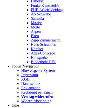
Lithofin
Funke Kunststoffe
FHB Arbeitskleidung
AS Schwabe
Samedia
Mirage
Molto
Aspen
Elten
Zapp Zimmermann
Heco Schrauben
Kärcher
Atlas-Concorde
Hansgrohe
Binderholz DIY
Footer Navigation
Hinweisgeber-System
Impressum
AGB
Datenschutz
Reklamation
Rechnung per Email
Vertrag widerrufen
Widerrufsbelehrung
Infos