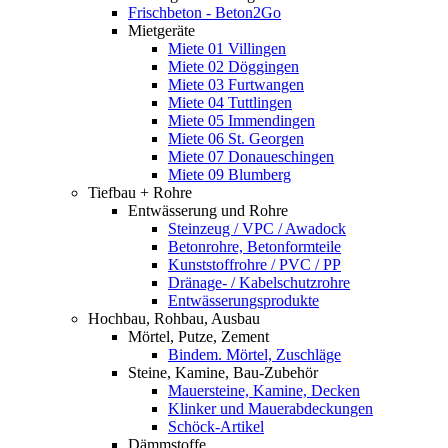
Frischbeton - Beton2Go
Mietgeräte
Miete 01 Villingen
Miete 02 Döggingen
Miete 03 Furtwangen
Miete 04 Tuttlingen
Miete 05 Immendingen
Miete 06 St. Georgen
Miete 07 Donaueschingen
Miete 09 Blumberg
Tiefbau + Rohre
Entwässerung und Rohre
Steinzeug / VPC / Awadock
Betonrohre, Betonformteile
Kunststoffrohre / PVC / PP
Dränage- / Kabelschutzrohre
Entwässerungsprodukte
Hochbau, Rohbau, Ausbau
Mörtel, Putze, Zement
Bindem. Mörtel, Zuschläge
Steine, Kamine, Bau-Zubehör
Mauersteine, Kamine, Decken
Klinker und Mauerabdeckungen
Schöck-Artikel
Dämmstoffe