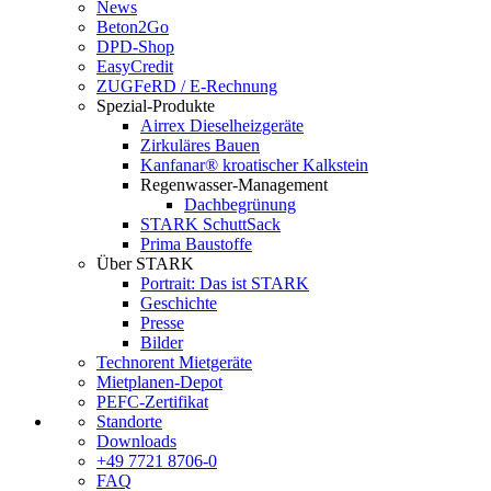
News
Beton2Go
DPD-Shop
EasyCredit
ZUGFeRD / E-Rechnung
Spezial-Produkte
Airrex Dieselheizgeräte
Zirkuläres Bauen
Kanfanar® kroatischer Kalkstein
Regenwasser-Management
Dachbegrünung
STARK SchuttSack
Prima Baustoffe
Über STARK
Portrait: Das ist STARK
Geschichte
Presse
Bilder
Technorent Mietgeräte
Mietplanen-Depot
PEFC-Zertifikat
Standorte
Downloads
+49 7721 8706-0
FAQ