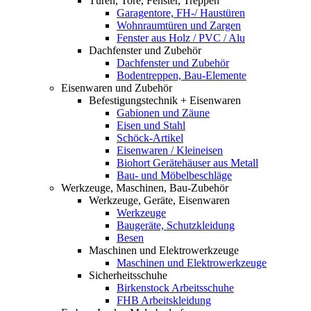
Türen, Tore, Fenster, Treppen
Garagentore, FH-/ Haustüren
Wohnraumtüren und Zargen
Fenster aus Holz / PVC / Alu
Dachfenster und Zubehör
Dachfenster und Zubehör
Bodentreppen, Bau-Elemente
Eisenwaren und Zubehör
Befestigungstechnik + Eisenwaren
Gabionen und Zäune
Eisen und Stahl
Schöck-Artikel
Eisenwaren / Kleineisen
Biohort Gerätehäuser aus Metall
Bau- und Möbelbeschläge
Werkzeuge, Maschinen, Bau-Zubehör
Werkzeuge, Geräte, Eisenwaren
Werkzeuge
Baugeräte, Schutzkleidung
Besen
Maschinen und Elektrowerkzeuge
Maschinen und Elektrowerkzeuge
Sicherheitsschuhe
Birkenstock Arbeitsschuhe
FHB Arbeitskleidung