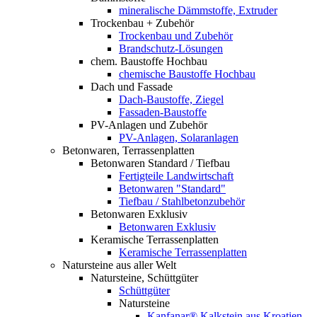
mineralische Dämmstoffe, Extruder
Trockenbau + Zubehör
Trockenbau und Zubehör
Brandschutz-Lösungen
chem. Baustoffe Hochbau
chemische Baustoffe Hochbau
Dach und Fassade
Dach-Baustoffe, Ziegel
Fassaden-Baustoffe
PV-Anlagen und Zubehör
PV-Anlagen, Solaranlagen
Betonwaren, Terrassenplatten
Betonwaren Standard / Tiefbau
Fertigteile Landwirtschaft
Betonwaren "Standard"
Tiefbau / Stahlbetonzubehör
Betonwaren Exklusiv
Betonwaren Exklusiv
Keramische Terrassenplatten
Keramische Terrassenplatten
Natursteine aus aller Welt
Natursteine, Schüttgüter
Schüttgüter
Natursteine
Kanfanar® Kalkstein aus Kroatien