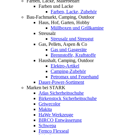
Farben, Lacke, Malerbedarf
Farben und Lacke
Farben, Lacke, Zubehör
Bau-Fachmarkt, Camping, Outdoor
Haus, Hof, Garten, Hobby
Müllboxen und Grillkamine
Streusalz
Streusalz und Streugut
Gas, Pellets, Aspen & Co
Gas und Gasgeräte
Brennstoffe, Kraftstoffe
Haushalt, Camping, Outdoor
Elektro-Artikel
Camping-Zubehör
Petromax und Feuerhand
Dauer-Power-Sortiment
Marken bei STARK
Atlas Sicherheitsschuhe
Birkenstock Sicherheitsschuhe
Griwecolor
Makita
HaWe Werkzeuge
BIRCO Entwässerung
Schwepa
Fernco Flexseal