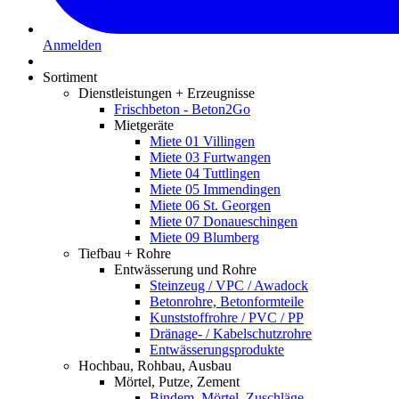
Anmelden
Sortiment
Dienstleistungen + Erzeugnisse
Frischbeton - Beton2Go
Mietgeräte
Miete 01 Villingen
Miete 03 Furtwangen
Miete 04 Tuttlingen
Miete 05 Immendingen
Miete 06 St. Georgen
Miete 07 Donaueschingen
Miete 09 Blumberg
Tiefbau + Rohre
Entwässerung und Rohre
Steinzeug / VPC / Awadock
Betonrohre, Betonformteile
Kunststoffrohre / PVC / PP
Dränage- / Kabelschutzrohre
Entwässerungsprodukte
Hochbau, Rohbau, Ausbau
Mörtel, Putze, Zement
Bindem. Mörtel, Zuschläge