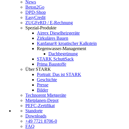
News
Beton2Go
DPD-Shop
EasyCredit
ZUGFeRD / E-Rechnung
Spezial-Produkte
Airrex Dieselheizgeräte
Zirkuläres Bauen
Kanfanar® kroatischer Kalkstein
Regenwasser-Management
Dachbegrünung
STARK SchuttSack
Prima Baustoffe
Über STARK
Portrait: Das ist STARK
Geschichte
Presse
Bilder
Technorent Mietgeräte
Mietplanen-Depot
PEFC-Zertifikat
Standorte
Downloads
+49 7721 8706-0
FAQ