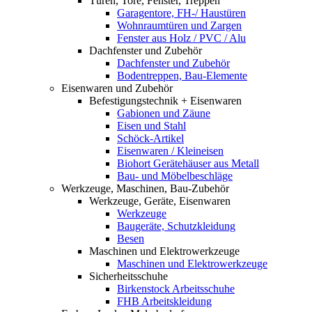
Türen, Tore, Fenster, Treppen
Garagentore, FH-/ Haustüren
Wohnraumtüren und Zargen
Fenster aus Holz / PVC / Alu
Dachfenster und Zubehör
Dachfenster und Zubehör
Bodentreppen, Bau-Elemente
Eisenwaren und Zubehör
Befestigungstechnik + Eisenwaren
Gabionen und Zäune
Eisen und Stahl
Schöck-Artikel
Eisenwaren / Kleineisen
Biohort Gerätehäuser aus Metall
Bau- und Möbelbeschläge
Werkzeuge, Maschinen, Bau-Zubehör
Werkzeuge, Geräte, Eisenwaren
Werkzeuge
Baugeräte, Schutzkleidung
Besen
Maschinen und Elektrowerkzeuge
Maschinen und Elektrowerkzeuge
Sicherheitsschuhe
Birkenstock Arbeitsschuhe
FHB Arbeitskleidung