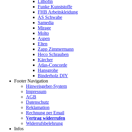
Lithofin
Funke Kunststoffe
FHB Arbeitskleidung
AS Schwabe
Samedia
Mirage
Molto
Aspen
Elten
Zapp Zimmermann
Heco Schrauben
Kärcher
Atlas-Concorde
Hansgrohe
Binderholz DIY
Footer Navigation
Hinweisgeber-System
Impressum
AGB
Datenschutz
Reklamation
Rechnung per Email
Vertrag widerrufen
Widerrufsbelehrung
Infos