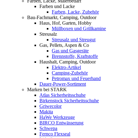
Farben, Lacke, Malerbedarf
Farben und Lacke
Farben, Lacke, Zubehör
Bau-Fachmarkt, Camping, Outdoor
Haus, Hof, Garten, Hobby
Müllboxen und Grillkamine
Streusalz
Streusalz und Streugut
Gas, Pellets, Aspen & Co
Gas und Gasgeräte
Brennstoffe, Kraftstoffe
Haushalt, Camping, Outdoor
Elektro-Artikel
Camping-Zubehör
Petromax und Feuerhand
Dauer-Power-Sortiment
Marken bei STARK
Atlas Sicherheitsschuhe
Birkenstock Sicherheitsschuhe
Griwecolor
Makita
HaWe Werkzeuge
BIRCO Entwässerung
Schwepa
Fernco Flexseal