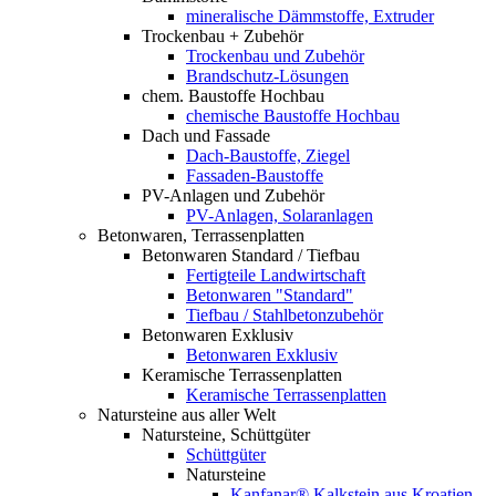
mineralische Dämmstoffe, Extruder
Trockenbau + Zubehör
Trockenbau und Zubehör
Brandschutz-Lösungen
chem. Baustoffe Hochbau
chemische Baustoffe Hochbau
Dach und Fassade
Dach-Baustoffe, Ziegel
Fassaden-Baustoffe
PV-Anlagen und Zubehör
PV-Anlagen, Solaranlagen
Betonwaren, Terrassenplatten
Betonwaren Standard / Tiefbau
Fertigteile Landwirtschaft
Betonwaren "Standard"
Tiefbau / Stahlbetonzubehör
Betonwaren Exklusiv
Betonwaren Exklusiv
Keramische Terrassenplatten
Keramische Terrassenplatten
Natursteine aus aller Welt
Natursteine, Schüttgüter
Schüttgüter
Natursteine
Kanfanar® Kalkstein aus Kroatien