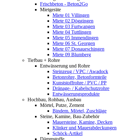
Frischbeton - Beton2Go
Mietgeräte
Miete 01 Villingen
Miete 02 Döggingen
Miete 03 Furtwangen
Miete 04 Tuttlingen
Miete 05 Immendingen
Miete 06 St. Georgen
Miete 07 Donaueschingen
Miete 09 Blumberg
Tiefbau + Rohre
Entwässerung und Rohre
Steinzeug / VPC / Awadock
Betonrohre, Betonformteile
Kunststoffrohre / PVC / PP
Dränage- / Kabelschutzrohre
Entwässerungsprodukte
Hochbau, Rohbau, Ausbau
Mörtel, Putze, Zement
Bindem. Mörtel, Zuschläge
Steine, Kamine, Bau-Zubehör
Mauersteine, Kamine, Decken
Klinker und Mauerabdeckungen
Schöck-Artikel
Dämmstoffe