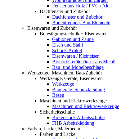
Wohnraumtüren und Zargen
Fenster aus Holz / PVC / Alu
Dachfenster und Zubehör
Dachfenster und Zubehör
Bodentreppen, Bau-Elemente
Eisenwaren und Zubehör
Befestigungstechnik + Eisenwaren
Gabionen und Zäune
Eisen und Stahl
Schöck-Artikel
Eisenwaren / Kleineisen
Biohort Gerätehäuser aus Metall
Bau- und Möbelbeschläge
Werkzeuge, Maschinen, Bau-Zubehör
Werkzeuge, Geräte, Eisenwaren
Werkzeuge
Baugeräte, Schutzkleidung
Besen
Maschinen und Elektrowerkzeuge
Maschinen und Elektrowerkzeuge
Sicherheitsschuhe
Birkenstock Arbeitsschuhe
FHB Arbeitskleidung
Farben, Lacke, Malerbedarf
Farben und Lacke