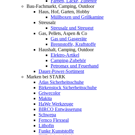
Farben, Lacke, Zubehör
Bau-Fachmarkt, Camping, Outdoor
Haus, Hof, Garten, Hobby
Müllboxen und Grillkamine
Streusalz
Streusalz und Streugut
Gas, Pellets, Aspen & Co
Gas und Gasgeräte
Brennstoffe, Kraftstoffe
Haushalt, Camping, Outdoor
Elektro-Artikel
Camping-Zubehör
Petromax und Feuerhand
Dauer-Power-Sortiment
Marken bei STARK
Atlas Sicherheitsschuhe
Birkenstock Sicherheitsschuhe
Griwecolor
Makita
HaWe Werkzeuge
BIRCO Entwässerung
Schwepa
Fernco Flexseal
Lithofin
Funke Kunststoffe