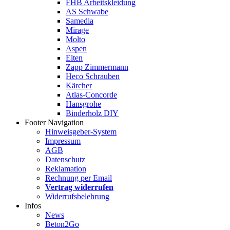
FHB Arbeitskleidung
AS Schwabe
Samedia
Mirage
Molto
Aspen
Elten
Zapp Zimmermann
Heco Schrauben
Kärcher
Atlas-Concorde
Hansgrohe
Binderholz DIY
Footer Navigation
Hinweisgeber-System
Impressum
AGB
Datenschutz
Reklamation
Rechnung per Email
Vertrag widerrufen
Widerrufsbelehrung
Infos
News
Beton2Go