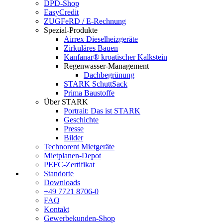
DPD-Shop
EasyCredit
ZUGFeRD / E-Rechnung
Spezial-Produkte
Airrex Dieselheizgeräte
Zirkuläres Bauen
Kanfanar® kroatischer Kalkstein
Regenwasser-Management
Dachbegrünung
STARK SchuttSack
Prima Baustoffe
Über STARK
Portrait: Das ist STARK
Geschichte
Presse
Bilder
Technorent Mietgeräte
Mietplanen-Depot
PEFC-Zertifikat
Standorte
Downloads
+49 7721 8706-0
FAQ
Kontakt
Gewerbekunden-Shop