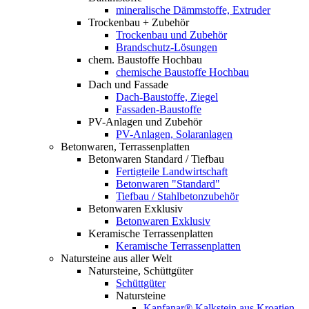
mineralische Dämmstoffe, Extruder
Trockenbau + Zubehör
Trockenbau und Zubehör
Brandschutz-Lösungen
chem. Baustoffe Hochbau
chemische Baustoffe Hochbau
Dach und Fassade
Dach-Baustoffe, Ziegel
Fassaden-Baustoffe
PV-Anlagen und Zubehör
PV-Anlagen, Solaranlagen
Betonwaren, Terrassenplatten
Betonwaren Standard / Tiefbau
Fertigteile Landwirtschaft
Betonwaren "Standard"
Tiefbau / Stahlbetonzubehör
Betonwaren Exklusiv
Betonwaren Exklusiv
Keramische Terrassenplatten
Keramische Terrassenplatten
Natursteine aus aller Welt
Natursteine, Schüttgüter
Schüttgüter
Natursteine
Kanfanar® Kalkstein aus Kroatien