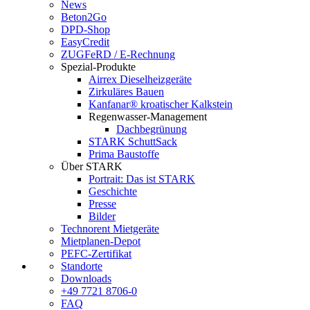
News
Beton2Go
DPD-Shop
EasyCredit
ZUGFeRD / E-Rechnung
Spezial-Produkte
Airrex Dieselheizgeräte
Zirkuläres Bauen
Kanfanar® kroatischer Kalkstein
Regenwasser-Management
Dachbegrünung
STARK SchuttSack
Prima Baustoffe
Über STARK
Portrait: Das ist STARK
Geschichte
Presse
Bilder
Technorent Mietgeräte
Mietplanen-Depot
PEFC-Zertifikat
Standorte
Downloads
+49 7721 8706-0
FAQ