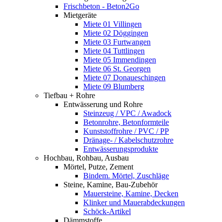
Frischbeton - Beton2Go
Mietgeräte
Miete 01 Villingen
Miete 02 Döggingen
Miete 03 Furtwangen
Miete 04 Tuttlingen
Miete 05 Immendingen
Miete 06 St. Georgen
Miete 07 Donaueschingen
Miete 09 Blumberg
Tiefbau + Rohre
Entwässerung und Rohre
Steinzeug / VPC / Awadock
Betonrohre, Betonformteile
Kunststoffrohre / PVC / PP
Dränage- / Kabelschutzrohre
Entwässerungsprodukte
Hochbau, Rohbau, Ausbau
Mörtel, Putze, Zement
Bindem. Mörtel, Zuschläge
Steine, Kamine, Bau-Zubehör
Mauersteine, Kamine, Decken
Klinker und Mauerabdeckungen
Schöck-Artikel
Dämmstoffe