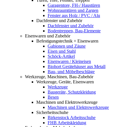
Türen, Tore, Fenster, Treppen
Garagentore, FH-/ Haustüren
Wohnraumtüren und Zargen
Fenster aus Holz / PVC / Alu
Dachfenster und Zubehör
Dachfenster und Zubehör
Bodentreppen, Bau-Elemente
Eisenwaren und Zubehör
Befestigungstechnik + Eisenwaren
Gabionen und Zäune
Eisen und Stahl
Schöck-Artikel
Eisenwaren / Kleineisen
Biohort Gerätehäuser aus Metall
Bau- und Möbelbeschläge
Werkzeuge, Maschinen, Bau-Zubehör
Werkzeuge, Geräte, Eisenwaren
Werkzeuge
Baugeräte, Schutzkleidung
Besen
Maschinen und Elektrowerkzeuge
Maschinen und Elektrowerkzeuge
Sicherheitsschuhe
Birkenstock Arbeitsschuhe
FHB Arbeitskleidung