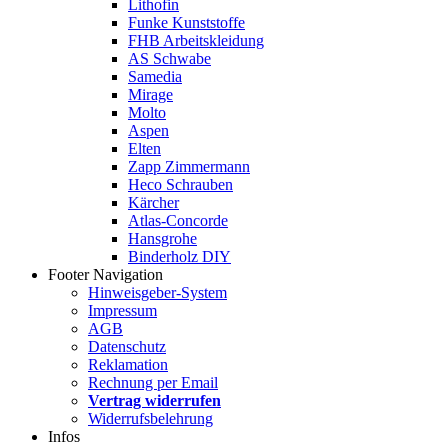
Lithofin
Funke Kunststoffe
FHB Arbeitskleidung
AS Schwabe
Samedia
Mirage
Molto
Aspen
Elten
Zapp Zimmermann
Heco Schrauben
Kärcher
Atlas-Concorde
Hansgrohe
Binderholz DIY
Footer Navigation
Hinweisgeber-System
Impressum
AGB
Datenschutz
Reklamation
Rechnung per Email
Vertrag widerrufen
Widerrufsbelehrung
Infos