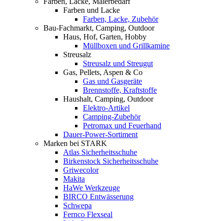
Farben, Lacke, Malerbedarf
Farben und Lacke
Farben, Lacke, Zubehör
Bau-Fachmarkt, Camping, Outdoor
Haus, Hof, Garten, Hobby
Müllboxen und Grillkamine
Streusalz
Streusalz und Streugut
Gas, Pellets, Aspen & Co
Gas und Gasgeräte
Brennstoffe, Kraftstoffe
Haushalt, Camping, Outdoor
Elektro-Artikel
Camping-Zubehör
Petromax und Feuerhand
Dauer-Power-Sortiment
Marken bei STARK
Atlas Sicherheitsschuhe
Birkenstock Sicherheitsschuhe
Griwecolor
Makita
HaWe Werkzeuge
BIRCO Entwässerung
Schwepa
Fernco Flexseal