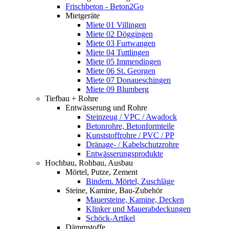
Frischbeton - Beton2Go
Mietgeräte
Miete 01 Villingen
Miete 02 Döggingen
Miete 03 Furtwangen
Miete 04 Tuttlingen
Miete 05 Immendingen
Miete 06 St. Georgen
Miete 07 Donaueschingen
Miete 09 Blumberg
Tiefbau + Rohre
Entwässerung und Rohre
Steinzeug / VPC / Awadock
Betonrohre, Betonformteile
Kunststoffrohre / PVC / PP
Dränage- / Kabelschutzrohre
Entwässerungsprodukte
Hochbau, Rohbau, Ausbau
Mörtel, Putze, Zement
Bindem. Mörtel, Zuschläge
Steine, Kamine, Bau-Zubehör
Mauersteine, Kamine, Decken
Klinker und Mauerabdeckungen
Schöck-Artikel
Dämmstoffe