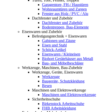
Türen, Tore, Fenster, Treppen
Garagentore, FH-/ Haustüren
Wohnraumtüren und Zargen
Fenster aus Holz / PVC / Alu
Dachfenster und Zubehör
Dachfenster und Zubehör
Bodentreppen, Bau-Elemente
Eisenwaren und Zubehör
Befestigungstechnik + Eisenwaren
Gabionen und Zäune
Eisen und Stahl
Schöck-Artikel
Eisenwaren / Kleineisen
Biohort Gerätehäuser aus Metall
Bau- und Möbelbeschläge
Werkzeuge, Maschinen, Bau-Zubehör
Werkzeuge, Geräte, Eisenwaren
Werkzeuge
Baugeräte, Schutzkleidung
Besen
Maschinen und Elektrowerkzeuge
Maschinen und Elektrowerkzeuge
Sicherheitsschuhe
Birkenstock Arbeitsschuhe
FHB Arbeitskleidung