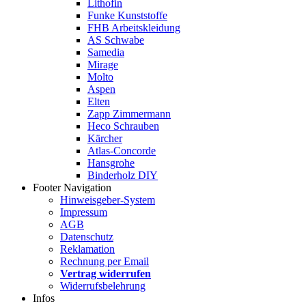
Lithofin
Funke Kunststoffe
FHB Arbeitskleidung
AS Schwabe
Samedia
Mirage
Molto
Aspen
Elten
Zapp Zimmermann
Heco Schrauben
Kärcher
Atlas-Concorde
Hansgrohe
Binderholz DIY
Footer Navigation
Hinweisgeber-System
Impressum
AGB
Datenschutz
Reklamation
Rechnung per Email
Vertrag widerrufen
Widerrufsbelehrung
Infos