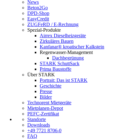
News
Beton2Go
DPD-Shop
EasyCredit
ZUGFeRD / E-Rechnung
Spezial-Produkte
Airrex Dieselheizgeräte
Zirkuläres Bauen
Kanfanar® kroatischer Kalkstein
Regenwasser-Management
Dachbegrünung
STARK SchuttSack
Prima Baustoffe
Über STARK
Portrait: Das ist STARK
Geschichte
Presse
Bilder
Technorent Mietgeräte
Mietplanen-Depot
PEFC-Zertifikat
Standorte
Downloads
+49 7721 8706-0
FAQ