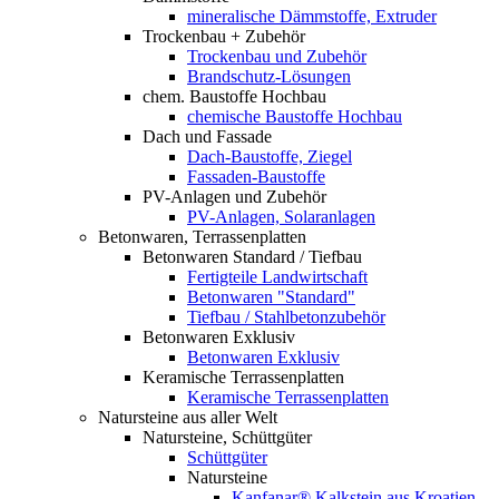
mineralische Dämmstoffe, Extruder
Trockenbau + Zubehör
Trockenbau und Zubehör
Brandschutz-Lösungen
chem. Baustoffe Hochbau
chemische Baustoffe Hochbau
Dach und Fassade
Dach-Baustoffe, Ziegel
Fassaden-Baustoffe
PV-Anlagen und Zubehör
PV-Anlagen, Solaranlagen
Betonwaren, Terrassenplatten
Betonwaren Standard / Tiefbau
Fertigteile Landwirtschaft
Betonwaren "Standard"
Tiefbau / Stahlbetonzubehör
Betonwaren Exklusiv
Betonwaren Exklusiv
Keramische Terrassenplatten
Keramische Terrassenplatten
Natursteine aus aller Welt
Natursteine, Schüttgüter
Schüttgüter
Natursteine
Kanfanar® Kalkstein aus Kroatien