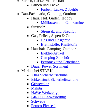
Farben, Lacke, Malerbedarf
Farben und Lacke
Farben, Lacke, Zubehör
Bau-Fachmarkt, Camping, Outdoor
Haus, Hof, Garten, Hobby
Müllboxen und Grillkamine
Streusalz
Streusalz und Streugut
Gas, Pellets, Aspen & Co
Gas und Gasgeräte
Brennstoffe, Kraftstoffe
Haushalt, Camping, Outdoor
Elektro-Artikel
Camping-Zubehör
Petromax und Feuerhand
Dauer-Power-Sortiment
Marken bei STARK
Atlas Sicherheitsschuhe
Birkenstock Sicherheitsschuhe
Griwecolor
Makita
HaWe Werkzeuge
BIRCO Entwässerung
Schwepa
Fernco Flexseal