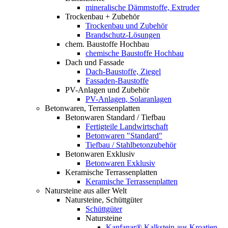
mineralische Dämmstoffe, Extruder
Trockenbau + Zubehör
Trockenbau und Zubehör
Brandschutz-Lösungen
chem. Baustoffe Hochbau
chemische Baustoffe Hochbau
Dach und Fassade
Dach-Baustoffe, Ziegel
Fassaden-Baustoffe
PV-Anlagen und Zubehör
PV-Anlagen, Solaranlagen
Betonwaren, Terrassenplatten
Betonwaren Standard / Tiefbau
Fertigteile Landwirtschaft
Betonwaren "Standard"
Tiefbau / Stahlbetonzubehör
Betonwaren Exklusiv
Betonwaren Exklusiv
Keramische Terrassenplatten
Keramische Terrassenplatten
Natursteine aus aller Welt
Natursteine, Schüttgüter
Schüttgüter
Natursteine
Kanfanar® Kalkstein aus Kroatien