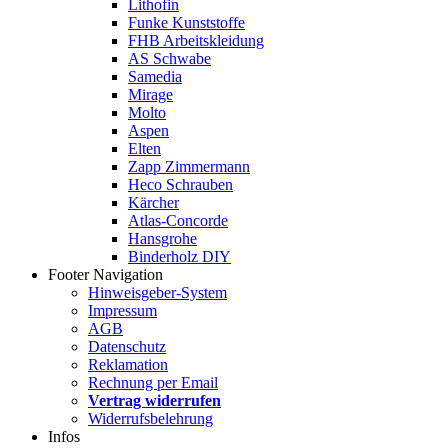
Lithofin
Funke Kunststoffe
FHB Arbeitskleidung
AS Schwabe
Samedia
Mirage
Molto
Aspen
Elten
Zapp Zimmermann
Heco Schrauben
Kärcher
Atlas-Concorde
Hansgrohe
Binderholz DIY
Footer Navigation
Hinweisgeber-System
Impressum
AGB
Datenschutz
Reklamation
Rechnung per Email
Vertrag widerrufen
Widerrufsbelehrung
Infos