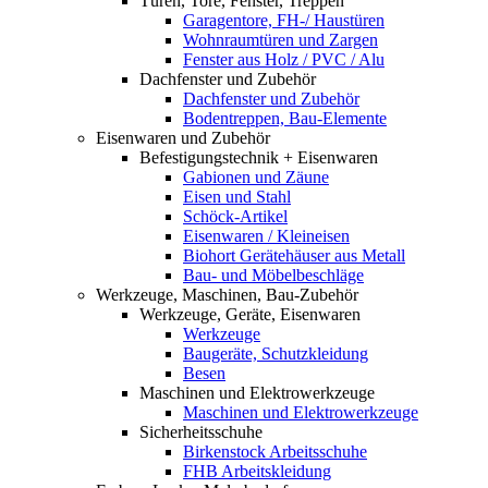
Türen, Tore, Fenster, Treppen
Garagentore, FH-/ Haustüren
Wohnraumtüren und Zargen
Fenster aus Holz / PVC / Alu
Dachfenster und Zubehör
Dachfenster und Zubehör
Bodentreppen, Bau-Elemente
Eisenwaren und Zubehör
Befestigungstechnik + Eisenwaren
Gabionen und Zäune
Eisen und Stahl
Schöck-Artikel
Eisenwaren / Kleineisen
Biohort Gerätehäuser aus Metall
Bau- und Möbelbeschläge
Werkzeuge, Maschinen, Bau-Zubehör
Werkzeuge, Geräte, Eisenwaren
Werkzeuge
Baugeräte, Schutzkleidung
Besen
Maschinen und Elektrowerkzeuge
Maschinen und Elektrowerkzeuge
Sicherheitsschuhe
Birkenstock Arbeitsschuhe
FHB Arbeitskleidung