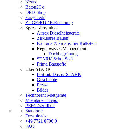
News
Beton2Go
DPD-Shop
EasyCredit
ZUGFeRD / E-Rechnung
Spezial-Produkte
Airrex Dieselheizgeräte
Zirkuläres Bauen
Kanfanar® kroatischer Kalkstein
Regenwasser-Management
Dachbegrünung
STARK SchuttSack
Prima Baustoffe
Über STARK
Portrait: Das ist STARK
Geschichte
Presse
Bilder
Technorent Mietgeräte
Mietplanen-Depot
PEFC-Zertifikat
Standorte
Downloads
+49 7721 8706-0
FAQ