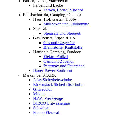
Farben, Lacke, Malerbedarf
Farben und Lacke
Farben, Lacke, Zubehör
Bau-Fachmarkt, Camping, Outdoor
Haus, Hof, Garten, Hobby
Müllboxen und Grillkamine
Streusalz
Streusalz und Streugut
Gas, Pellets, Aspen & Co
Gas und Gasgeräte
Brennstoffe, Kraftstoffe
Haushalt, Camping, Outdoor
Elektro-Artikel
Camping-Zubehör
Petromax und Feuerhand
Dauer-Power-Sortiment
Marken bei STARK
Atlas Sicherheitsschuhe
Birkenstock Sicherheitsschuhe
Griwecolor
Makita
HaWe Werkzeuge
BIRCO Entwässerung
Schwepa
Fernco Flexseal