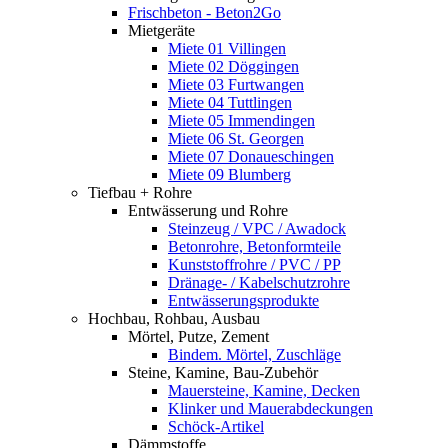
Frischbeton - Beton2Go
Mietgeräte
Miete 01 Villingen
Miete 02 Döggingen
Miete 03 Furtwangen
Miete 04 Tuttlingen
Miete 05 Immendingen
Miete 06 St. Georgen
Miete 07 Donaueschingen
Miete 09 Blumberg
Tiefbau + Rohre
Entwässerung und Rohre
Steinzeug / VPC / Awadock
Betonrohre, Betonformteile
Kunststoffrohre / PVC / PP
Dränage- / Kabelschutzrohre
Entwässerungsprodukte
Hochbau, Rohbau, Ausbau
Mörtel, Putze, Zement
Bindem. Mörtel, Zuschläge
Steine, Kamine, Bau-Zubehör
Mauersteine, Kamine, Decken
Klinker und Mauerabdeckungen
Schöck-Artikel
Dämmstoffe