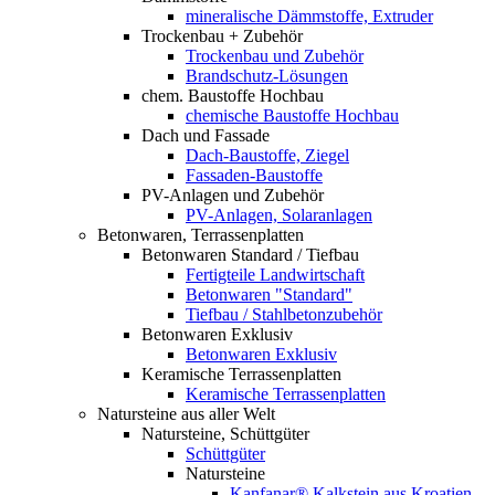
mineralische Dämmstoffe, Extruder
Trockenbau + Zubehör
Trockenbau und Zubehör
Brandschutz-Lösungen
chem. Baustoffe Hochbau
chemische Baustoffe Hochbau
Dach und Fassade
Dach-Baustoffe, Ziegel
Fassaden-Baustoffe
PV-Anlagen und Zubehör
PV-Anlagen, Solaranlagen
Betonwaren, Terrassenplatten
Betonwaren Standard / Tiefbau
Fertigteile Landwirtschaft
Betonwaren "Standard"
Tiefbau / Stahlbetonzubehör
Betonwaren Exklusiv
Betonwaren Exklusiv
Keramische Terrassenplatten
Keramische Terrassenplatten
Natursteine aus aller Welt
Natursteine, Schüttgüter
Schüttgüter
Natursteine
Kanfanar® Kalkstein aus Kroatien