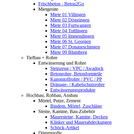
Frischbeton - Beton2Go
Mietgeräte
Miete 01 Villingen
Miete 02 Döggingen
Miete 03 Furtwangen
Miete 04 Tuttlingen
Miete 05 Immendingen
Miete 06 St. Georgen
Miete 07 Donaueschingen
Miete 09 Blumberg
Tiefbau + Rohre
Entwässerung und Rohre
Steinzeug / VPC / Awadock
Betonrohre, Betonformteile
Kunststoffrohre / PVC / PP
Dränage- / Kabelschutzrohre
Entwässerungsprodukte
Hochbau, Rohbau, Ausbau
Mörtel, Putze, Zement
Bindem. Mörtel, Zuschläge
Steine, Kamine, Bau-Zubehör
Mauersteine, Kamine, Decken
Klinker und Mauerabdeckungen
Schöck-Artikel
Dämmstoffe