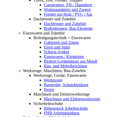
Türen, Tore, Fenster, Treppen
Garagentore, FH-/ Haustüren
Wohnraumtüren und Zargen
Fenster aus Holz / PVC / Alu
Dachfenster und Zubehör
Dachfenster und Zubehör
Bodentreppen, Bau-Elemente
Eisenwaren und Zubehör
Befestigungstechnik + Eisenwaren
Gabionen und Zäune
Eisen und Stahl
Schöck-Artikel
Eisenwaren / Kleineisen
Biohort Gerätehäuser aus Metall
Bau- und Möbelbeschläge
Werkzeuge, Maschinen, Bau-Zubehör
Werkzeuge, Geräte, Eisenwaren
Werkzeuge
Baugeräte, Schutzkleidung
Besen
Maschinen und Elektrowerkzeuge
Maschinen und Elektrowerkzeuge
Sicherheitsschuhe
Birkenstock Arbeitsschuhe
FHB Arbeitskleidung