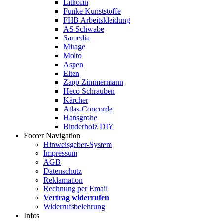
Lithofin
Funke Kunststoffe
FHB Arbeitskleidung
AS Schwabe
Samedia
Mirage
Molto
Aspen
Elten
Zapp Zimmermann
Heco Schrauben
Kärcher
Atlas-Concorde
Hansgrohe
Binderholz DIY
Footer Navigation
Hinweisgeber-System
Impressum
AGB
Datenschutz
Reklamation
Rechnung per Email
Vertrag widerrufen
Widerrufsbelehrung
Infos