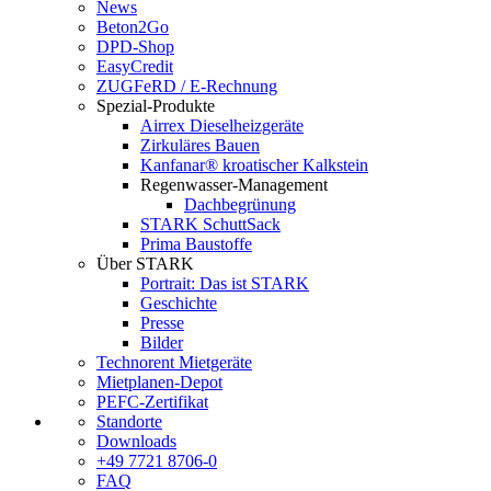
News
Beton2Go
DPD-Shop
EasyCredit
ZUGFeRD / E-Rechnung
Spezial-Produkte
Airrex Dieselheizgeräte
Zirkuläres Bauen
Kanfanar® kroatischer Kalkstein
Regenwasser-Management
Dachbegrünung
STARK SchuttSack
Prima Baustoffe
Über STARK
Portrait: Das ist STARK
Geschichte
Presse
Bilder
Technorent Mietgeräte
Mietplanen-Depot
PEFC-Zertifikat
Standorte
Downloads
+49 7721 8706-0
FAQ