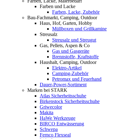
Farben, Lacke, Malerbedarf
Farben und Lacke
Farben, Lacke, Zubehör
Bau-Fachmarkt, Camping, Outdoor
Haus, Hof, Garten, Hobby
Müllboxen und Grillkamine
Streusalz
Streusalz und Streugut
Gas, Pellets, Aspen & Co
Gas und Gasgeräte
Brennstoffe, Kraftstoffe
Haushalt, Camping, Outdoor
Elektro-Artikel
Camping-Zubehör
Petromax und Feuerhand
Dauer-Power-Sortiment
Marken bei STARK
Atlas Sicherheitsschuhe
Birkenstock Sicherheitsschuhe
Griwecolor
Makita
HaWe Werkzeuge
BIRCO Entwässerung
Schwepa
Fernco Flexseal