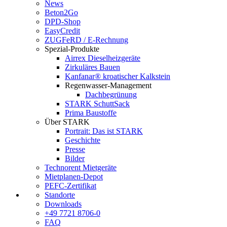
News
Beton2Go
DPD-Shop
EasyCredit
ZUGFeRD / E-Rechnung
Spezial-Produkte
Airrex Dieselheizgeräte
Zirkuläres Bauen
Kanfanar® kroatischer Kalkstein
Regenwasser-Management
Dachbegrünung
STARK SchuttSack
Prima Baustoffe
Über STARK
Portrait: Das ist STARK
Geschichte
Presse
Bilder
Technorent Mietgeräte
Mietplanen-Depot
PEFC-Zertifikat
Standorte
Downloads
+49 7721 8706-0
FAQ