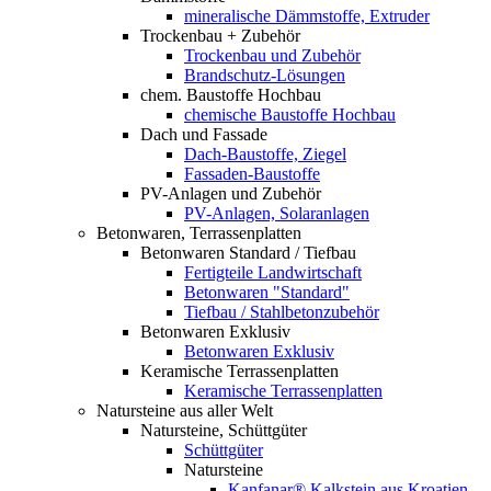
mineralische Dämmstoffe, Extruder
Trockenbau + Zubehör
Trockenbau und Zubehör
Brandschutz-Lösungen
chem. Baustoffe Hochbau
chemische Baustoffe Hochbau
Dach und Fassade
Dach-Baustoffe, Ziegel
Fassaden-Baustoffe
PV-Anlagen und Zubehör
PV-Anlagen, Solaranlagen
Betonwaren, Terrassenplatten
Betonwaren Standard / Tiefbau
Fertigteile Landwirtschaft
Betonwaren "Standard"
Tiefbau / Stahlbetonzubehör
Betonwaren Exklusiv
Betonwaren Exklusiv
Keramische Terrassenplatten
Keramische Terrassenplatten
Natursteine aus aller Welt
Natursteine, Schüttgüter
Schüttgüter
Natursteine
Kanfanar® Kalkstein aus Kroatien