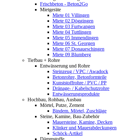
Frischbeton - Beton2Go
Mietgeräte
Miete 01 Villingen
Miete 02 Döggingen
Miete 03 Furtwangen
Miete 04 Tuttlingen
Miete 05 Immendingen
Miete 06 St. Georgen
Miete 07 Donaueschingen
Miete 09 Blumberg
Tiefbau + Rohre
Entwässerung und Rohre
Steinzeug / VPC / Awadock
Betonrohre, Betonformteile
Kunststoffrohre / PVC / PP
Dränage- / Kabelschutzrohre
Entwässerungsprodukte
Hochbau, Rohbau, Ausbau
Mörtel, Putze, Zement
Bindem. Mörtel, Zuschläge
Steine, Kamine, Bau-Zubehör
Mauersteine, Kamine, Decken
Klinker und Mauerabdeckungen
Schöck-Artikel
Dämmstoffe