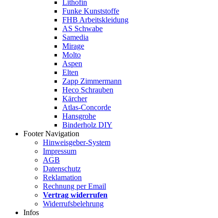
Lithofin
Funke Kunststoffe
FHB Arbeitskleidung
AS Schwabe
Samedia
Mirage
Molto
Aspen
Elten
Zapp Zimmermann
Heco Schrauben
Kärcher
Atlas-Concorde
Hansgrohe
Binderholz DIY
Footer Navigation
Hinweisgeber-System
Impressum
AGB
Datenschutz
Reklamation
Rechnung per Email
Vertrag widerrufen
Widerrufsbelehrung
Infos