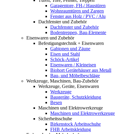
Türen, Tore, Fenster, Treppen
Garagentore, FH-/ Haustüren
Wohnraumtüren und Zargen
Fenster aus Holz / PVC / Alu
Dachfenster und Zubehör
Dachfenster und Zubehör
Bodentreppen, Bau-Elemente
Eisenwaren und Zubehör
Befestigungstechnik + Eisenwaren
Gabionen und Zäune
Eisen und Stahl
Schöck-Artikel
Eisenwaren / Kleineisen
Biohort Gerätehäuser aus Metall
Bau- und Möbelbeschläge
Werkzeuge, Maschinen, Bau-Zubehör
Werkzeuge, Geräte, Eisenwaren
Werkzeuge
Baugeräte, Schutzkleidung
Besen
Maschinen und Elektrowerkzeuge
Maschinen und Elektrowerkzeuge
Sicherheitsschuhe
Birkenstock Arbeitsschuhe
FHB Arbeitskleidung