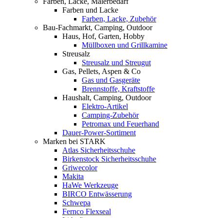
Farben, Lacke, Malerbedarf
Farben und Lacke
Farben, Lacke, Zubehör
Bau-Fachmarkt, Camping, Outdoor
Haus, Hof, Garten, Hobby
Müllboxen und Grillkamine
Streusalz
Streusalz und Streugut
Gas, Pellets, Aspen & Co
Gas und Gasgeräte
Brennstoffe, Kraftstoffe
Haushalt, Camping, Outdoor
Elektro-Artikel
Camping-Zubehör
Petromax und Feuerhand
Dauer-Power-Sortiment
Marken bei STARK
Atlas Sicherheitsschuhe
Birkenstock Sicherheitsschuhe
Griwecolor
Makita
HaWe Werkzeuge
BIRCO Entwässerung
Schwepa
Fernco Flexseal