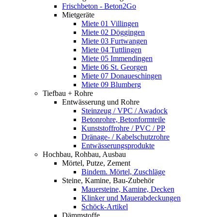
Frischbeton - Beton2Go
Mietgeräte
Miete 01 Villingen
Miete 02 Döggingen
Miete 03 Furtwangen
Miete 04 Tuttlingen
Miete 05 Immendingen
Miete 06 St. Georgen
Miete 07 Donaueschingen
Miete 09 Blumberg
Tiefbau + Rohre
Entwässerung und Rohre
Steinzeug / VPC / Awadock
Betonrohre, Betonformteile
Kunststoffrohre / PVC / PP
Dränage- / Kabelschutzrohre
Entwässerungsprodukte
Hochbau, Rohbau, Ausbau
Mörtel, Putze, Zement
Bindem. Mörtel, Zuschläge
Steine, Kamine, Bau-Zubehör
Mauersteine, Kamine, Decken
Klinker und Mauerabdeckungen
Schöck-Artikel
Dämmstoffe