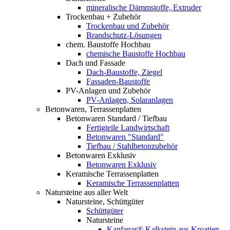
mineralische Dämmstoffe, Extruder
Trockenbau + Zubehör
Trockenbau und Zubehör
Brandschutz-Lösungen
chem. Baustoffe Hochbau
chemische Baustoffe Hochbau
Dach und Fassade
Dach-Baustoffe, Ziegel
Fassaden-Baustoffe
PV-Anlagen und Zubehör
PV-Anlagen, Solaranlagen
Betonwaren, Terrassenplatten
Betonwaren Standard / Tiefbau
Fertigteile Landwirtschaft
Betonwaren "Standard"
Tiefbau / Stahlbetonzubehör
Betonwaren Exklusiv
Betonwaren Exklusiv
Keramische Terrassenplatten
Keramische Terrassenplatten
Natursteine aus aller Welt
Natursteine, Schüttgüter
Schüttgüter
Natursteine
Kanfanar® Kalkstein aus Kroatien