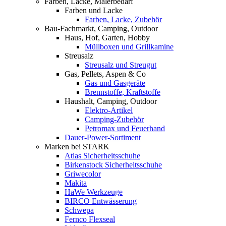
Farben, Lacke, Malerbedarf
Farben und Lacke
Farben, Lacke, Zubehör
Bau-Fachmarkt, Camping, Outdoor
Haus, Hof, Garten, Hobby
Müllboxen und Grillkamine
Streusalz
Streusalz und Streugut
Gas, Pellets, Aspen & Co
Gas und Gasgeräte
Brennstoffe, Kraftstoffe
Haushalt, Camping, Outdoor
Elektro-Artikel
Camping-Zubehör
Petromax und Feuerhand
Dauer-Power-Sortiment
Marken bei STARK
Atlas Sicherheitsschuhe
Birkenstock Sicherheitsschuhe
Griwecolor
Makita
HaWe Werkzeuge
BIRCO Entwässerung
Schwepa
Fernco Flexseal