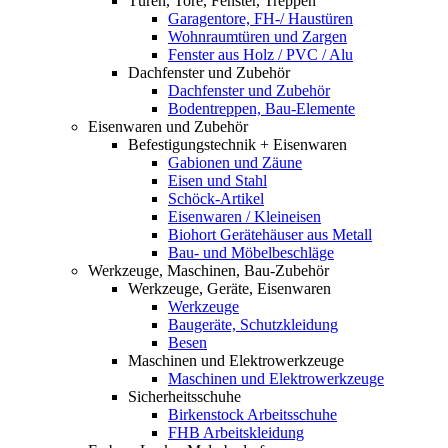
Türen, Tore, Fenster, Treppen
Garagentore, FH-/ Haustüren
Wohnraumtüren und Zargen
Fenster aus Holz / PVC / Alu
Dachfenster und Zubehör
Dachfenster und Zubehör
Bodentreppen, Bau-Elemente
Eisenwaren und Zubehör
Befestigungstechnik + Eisenwaren
Gabionen und Zäune
Eisen und Stahl
Schöck-Artikel
Eisenwaren / Kleineisen
Biohort Gerätehäuser aus Metall
Bau- und Möbelbeschläge
Werkzeuge, Maschinen, Bau-Zubehör
Werkzeuge, Geräte, Eisenwaren
Werkzeuge
Baugeräte, Schutzkleidung
Besen
Maschinen und Elektrowerkzeuge
Maschinen und Elektrowerkzeuge
Sicherheitsschuhe
Birkenstock Arbeitsschuhe
FHB Arbeitskleidung