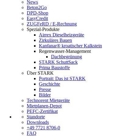
News
Beton2Go
DPD-Shop
EasyCredit
ZUGFeRD / E-Rechnung
Spezial-Produkte
Airrex Dieselheizgeräte
Zirkuläres Bauen
Kanfanar® kroatischer Kalkstein
Regenwasser-Management
Dachbegrünung
STARK SchuttSack
Prima Baustoffe
Über STARK
Portrait: Das ist STARK
Geschichte
Presse
Bilder
Technorent Mietgeräte
Mietplanen-Depot
PEFC-Zertifikat
Standorte
Downloads
+49 7721 8706-0
FAQ