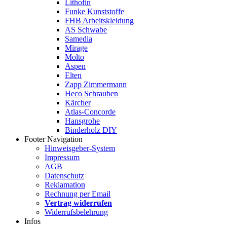
Lithofin
Funke Kunststoffe
FHB Arbeitskleidung
AS Schwabe
Samedia
Mirage
Molto
Aspen
Elten
Zapp Zimmermann
Heco Schrauben
Kärcher
Atlas-Concorde
Hansgrohe
Binderholz DIY
Footer Navigation
Hinweisgeber-System
Impressum
AGB
Datenschutz
Reklamation
Rechnung per Email
Vertrag widerrufen
Widerrufsbelehrung
Infos