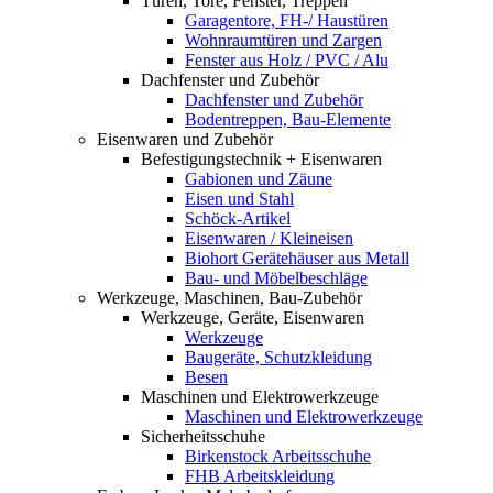
Türen, Tore, Fenster, Treppen
Garagentore, FH-/ Haustüren
Wohnraumtüren und Zargen
Fenster aus Holz / PVC / Alu
Dachfenster und Zubehör
Dachfenster und Zubehör
Bodentreppen, Bau-Elemente
Eisenwaren und Zubehör
Befestigungstechnik + Eisenwaren
Gabionen und Zäune
Eisen und Stahl
Schöck-Artikel
Eisenwaren / Kleineisen
Biohort Gerätehäuser aus Metall
Bau- und Möbelbeschläge
Werkzeuge, Maschinen, Bau-Zubehör
Werkzeuge, Geräte, Eisenwaren
Werkzeuge
Baugeräte, Schutzkleidung
Besen
Maschinen und Elektrowerkzeuge
Maschinen und Elektrowerkzeuge
Sicherheitsschuhe
Birkenstock Arbeitsschuhe
FHB Arbeitskleidung