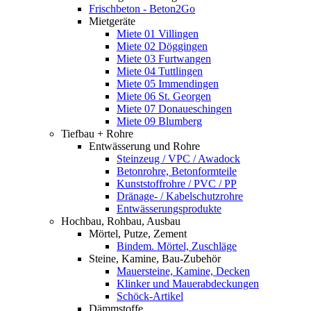
Frischbeton - Beton2Go
Mietgeräte
Miete 01 Villingen
Miete 02 Döggingen
Miete 03 Furtwangen
Miete 04 Tuttlingen
Miete 05 Immendingen
Miete 06 St. Georgen
Miete 07 Donaueschingen
Miete 09 Blumberg
Tiefbau + Rohre
Entwässerung und Rohre
Steinzeug / VPC / Awadock
Betonrohre, Betonformteile
Kunststoffrohre / PVC / PP
Dränage- / Kabelschutzrohre
Entwässerungsprodukte
Hochbau, Rohbau, Ausbau
Mörtel, Putze, Zement
Bindem. Mörtel, Zuschläge
Steine, Kamine, Bau-Zubehör
Mauersteine, Kamine, Decken
Klinker und Mauerabdeckungen
Schöck-Artikel
Dämmstoffe