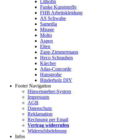
Lithofin
Funke Kunststoffe
FHB Arbeitskleidung
AS Schwabe
Samedia
Mirage
Molto
Aspen
Elten
Zapp Zimmermann
Heco Schrauben
Kärcher
Atlas-Concorde
Hansgrohe
Binderholz DIY
Footer Navigation
Hinweisgeber-System
Impressum
AGB
Datenschutz
Reklamation
Rechnung per Email
Vertrag widerrufen
Widerrufsbelehrung
Infos