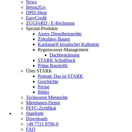
News
Beton2Go
DPD-Shop
EasyCredit
ZUGFeRD / E-Rechnung
Spezial-Produkte
Airrex Dieselheizgeräte
Zirkuläres Bauen
Kanfanar® kroatischer Kalkstein
Regenwasser-Management
Dachbegrünung
STARK SchuttSack
Prima Baustoffe
Über STARK
Portrait: Das ist STARK
Geschichte
Presse
Bilder
Technorent Mietgeräte
Mietplanen-Depot
PEFC-Zertifikat
Standorte
Downloads
+49 7721 8706-0
FAQ