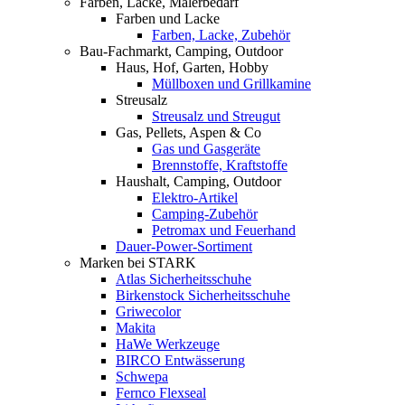
Farben, Lacke, Malerbedarf
Farben und Lacke
Farben, Lacke, Zubehör
Bau-Fachmarkt, Camping, Outdoor
Haus, Hof, Garten, Hobby
Müllboxen und Grillkamine
Streusalz
Streusalz und Streugut
Gas, Pellets, Aspen & Co
Gas und Gasgeräte
Brennstoffe, Kraftstoffe
Haushalt, Camping, Outdoor
Elektro-Artikel
Camping-Zubehör
Petromax und Feuerhand
Dauer-Power-Sortiment
Marken bei STARK
Atlas Sicherheitsschuhe
Birkenstock Sicherheitsschuhe
Griwecolor
Makita
HaWe Werkzeuge
BIRCO Entwässerung
Schwepa
Fernco Flexseal