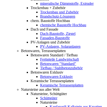
mineralische Dämmstoffe, Extruder
Trockenbau + Zubehör
Trockenbau und Zubehör
Brandschutz-Lösungen
chem. Baustoffe Hochbau
chemische Baustoffe Hochbau
Dach und Fassade
Dach-Baustoffe, Ziegel
Fassaden-Baustoffe
PV-Anlagen und Zubehör
PV-Anlagen, Solaranlagen
Betonwaren, Terrassenplatten
Betonwaren Standard / Tiefbau
Fertigteile Landwirtschaft
Betonwaren "Standard"
Tiefbau / Stahlbetonzubehör
Betonwaren Exklusiv
Betonwaren Exklusiv
Keramische Terrassenplatten
Keramische Terrassenplatten
Natursteine aus aller Welt
Natursteine, Schüttgüter
Schüttgüter
Natursteine
Kanfanar® Kalkstein aus Kroatien