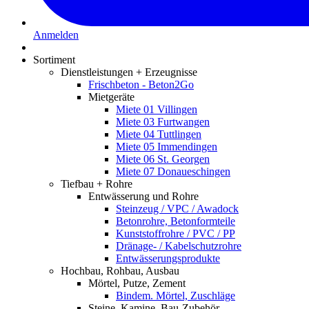
Anmelden
Sortiment
Dienstleistungen + Erzeugnisse
Frischbeton - Beton2Go
Mietgeräte
Miete 01 Villingen
Miete 03 Furtwangen
Miete 04 Tuttlingen
Miete 05 Immendingen
Miete 06 St. Georgen
Miete 07 Donaueschingen
Tiefbau + Rohre
Entwässerung und Rohre
Steinzeug / VPC / Awadock
Betonrohre, Betonformteile
Kunststoffrohre / PVC / PP
Dränage- / Kabelschutzrohre
Entwässerungsprodukte
Hochbau, Rohbau, Ausbau
Mörtel, Putze, Zement
Bindem. Mörtel, Zuschläge
Steine, Kamine, Bau-Zubehör